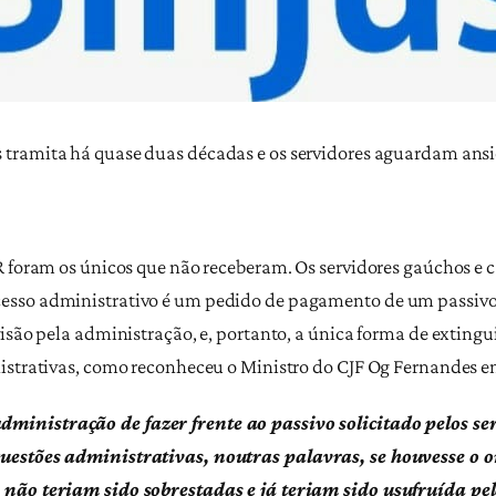
 tramita há quase duas décadas e os servidores aguardam an
R foram os únicos que não receberam. Os servidores gaúchos e 
esso administrativo é um pedido de pagamento de um passivo
isão pela administração, e, portanto, a única forma de extingu
istrativas, como reconheceu o Ministro do CJF Og Fernandes em 
ministração de fazer frente ao passivo solicitado pelos ser
questões administrativas, noutras palavras, se houvesse o
 não teriam sido sobrestadas e já teriam sido usufruída pe