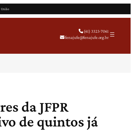
a União
(61) 3323-7061
fenajufe@fenajufe.org.br
res da JFPR
vo de quintos já