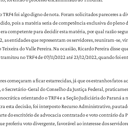
o TRF4 foi algo digno de nota. Foram solicitados pareceres a di
idido, pois a matéria seria de competência exclusiva do pleno 
o era competente para decidir esta matéria, por qual razão se
22, as entidades que representam os servidores, reuniram-se, v
eixeira do Valle Pereira. Na ocasião, Ricardo Pereira disse q
tramitou no TRF4 de 07/11/2022 até 23/12/2022, quando foi ent
res começaram a ficar estarrecidas, já que os estranhos fatos ac
, o Secretário-Geral do Conselho da Justiça Federal, pratica
nocrática orientando o TRF4 e a Seção Judiciária do Paraná a
ra esta decisão, foi interposto Recurso Administrativo, pautad
te do escritório de advocacia contratado e voto contrário da P
e proferiu voto divergente, favorável ao interesse dos servidore