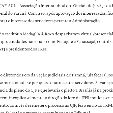
AF-SUL – Associação Interestadual dos Oficiais de Justiça da 
eral do Paraná. Com isso, após aprovação dos interessados, fic
tar o interesse dos servidores perante a Administração.
do escritório Medaglia & Roxo despacharam virtual/presencia
o, entidades nacionais como Fenajufe e Fenassojaf, contribu
TJ e presidentes dos TRFs.
 diretor do Foro da Seção Judiciária do Paraná, juiz federal J
sse mencionadas e por quase quatrocentos servidores. Savaris 
cia do pleno do CJF e que levaria o pleito à Brasília já na pró
Porém, inexplicavelmente, a direção do foro da JFPR mudou se
to, ao invés de remeter o processo ao CJF, fez o envio ao TRF
to, foi então o processo encaminhado ao Tribunal.