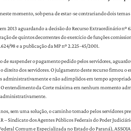
este momento, sob pena de estar-se contrariando dois temas d
o em 2013 aguardando a decisão do Recurso Extraordinário nº 63
ração de quintos decorrentes do exercício de funções comissio
.624/98 e a publicação da MP nº 2.225-45/2001.
ão de suspender o pagamento pedido pelos servidores, aguardo
 o direito dos servidores. O julgamento deste recurso firmou 
dos administrativamente e não adimplidos em tempo apropriad
s). O entendimento da Corte máxima em nenhum momento admi
s administrativamente.
nos, sem uma solução, o caminho tomado pelos servidores prej
R – Sindicato dos Agentes Públicos Federais do Poder Judiciá
a Federal Comum e Especializada no Estado do Paraná), ASSOJAF