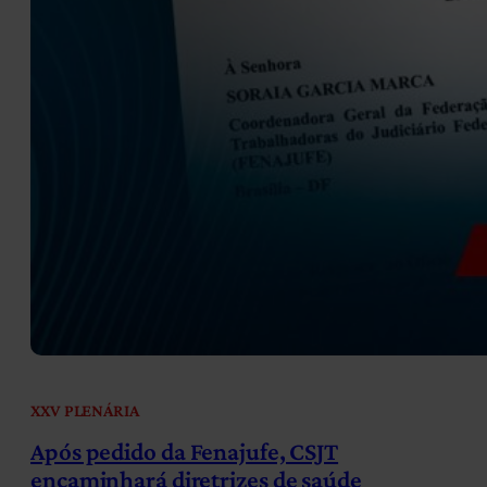
XXV PLENÁRIA
Após pedido da Fenajufe, CSJT
encaminhará diretrizes de saúde