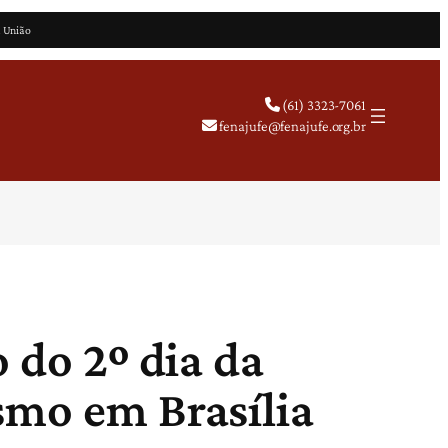
a União
(61) 3323-7061
fenajufe@fenajufe.org.br
 do 2º dia da
smo em Brasília