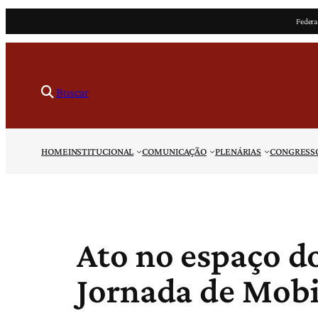
Pular
Federa
para
o
conteúdo
Buscar
HOME
INSTITUCIONAL
COMUNICAÇÃO
PLENÁRIAS
CONGRESS
Ato no espaço do
Jornada de Mobi