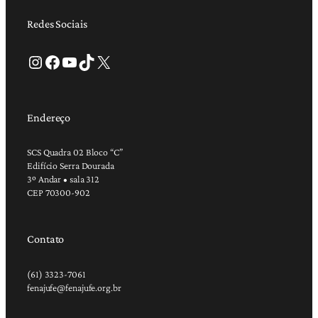
Redes Sociais
Instagram
Facebook
Youtube
TikTok
X
Endereço
SCS Quadra 02 Bloco “C”
Edifício Serra Dourada
3º Andar • sala 312
CEP 70300-902
Contato
(61) 3323-7061
fenajufe@fenajufe.org.br