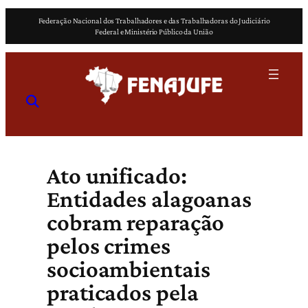
Pular
Federação Nacional dos Trabalhadores e das Trabalhadoras do Judiciário
para
Federal e Ministério Público da União
o
conteúdo
Ato unificado:
Entidades alagoanas
cobram reparação
pelos crimes
socioambientais
praticados pela