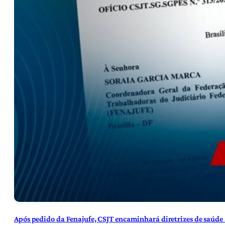
Após pedido da Fenajufe, CSJT encaminhará diretrizes de saúde 