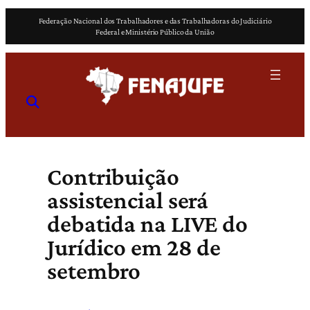
Pular
Federação Nacional dos Trabalhadores e das Trabalhadoras do Judiciário
para
Federal e Ministério Público da União
o
conteúdo
Contribuição
assistencial será
debatida na LIVE do
Jurídico em 28 de
setembro