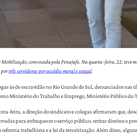
Mobilização, convocada pela Fenajufe. Na quarta-feira, 22, teve mo
o por
três servidoras por assédio moral e sexual
.
ogas às de escravidão no Rio Grande do Sul, denunciados nas 
como Ministério do Trabalho e Emprego, Ministério Público do T
inta-feira, a direção do sindicato e colegas afirmaram que, de
vadas para enfraquecer o serviço público, retirar direitos e p
a reforma trabalhista e a lei da terceirização. Além disso, alg