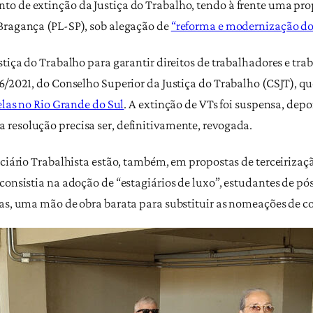
to de extinção da Justiça do Trabalho, tendo à frente uma pr
Bragança (PL-SP), sob alegação de
“reforma e modernização do 
ustiça do Trabalho para garantir direitos de trabalhadores e 
6/2021, do Conselho Superior da Justiça do Trabalho (CSJT), qu
delas no Rio Grande do Sul
. A extinção de VTs foi suspensa, depo
resolução precisa ser, definitivamente, revogada.
iciário Trabalhista estão, também, em propostas de terceirizaç
 consistia na adoção de “estagiários de luxo”, estudantes de 
zas, uma mão de obra barata para substituir as nomeações de 