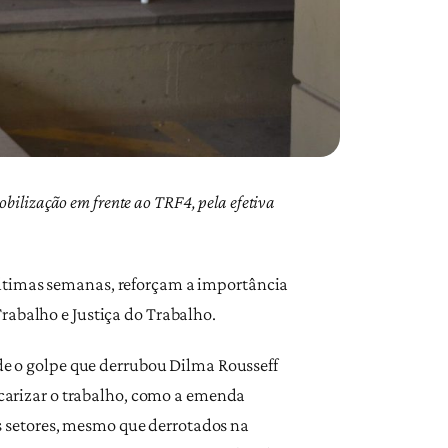
bilização em frente ao TRF4, pela efetiva
últimas semanas, reforçam a importância
rabalho e Justiça do Trabalho.
sde o golpe que derrubou Dilma Rousseff
recarizar o trabalho, como a emenda
uns setores, mesmo que derrotados na