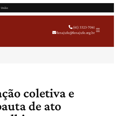
a União
(61) 3323-7061
fenajufe@fenajufe.org.br
ção coletiva e
auta de ato