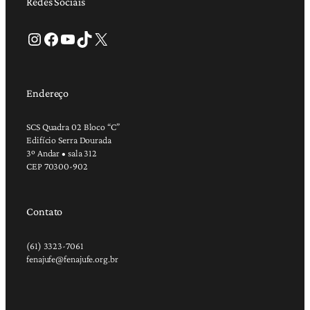
Redes Sociais
Instagram
Facebook
Youtube
TikTok
X
Endereço
SCS Quadra 02 Bloco “C”
Edifício Serra Dourada
3º Andar • sala 312
CEP 70300-902
Contato
(61) 3323-7061
fenajufe@fenajufe.org.br