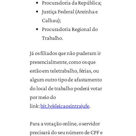
Procuradoria da República;
Justiça Federal (Areinha e
Calhau);
Procuradoria Regional do
Trabalho.
Já os filiados que não puderam ir
presencialmente, como os que
estão em teletrabalho, férias, ou
algum outro tipo de afastamento
do local de trabalho poderá votar
por meio do
link:
bit.ly/eleicaosintrajufe
.
Para a votação online, o servidor
precisará do seu número de CPF e