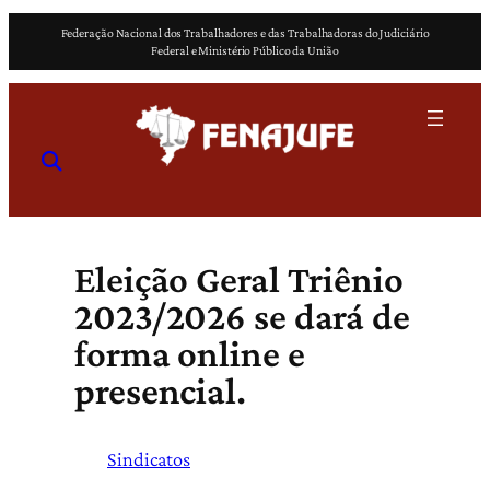
Pular
Federação Nacional dos Trabalhadores e das Trabalhadoras do Judiciário
para
Federal e Ministério Público da União
o
conteúdo
Eleição Geral Triênio
2023/2026 se dará de
forma online e
presencial.
Sindicatos