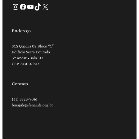
Instagram
Facebook
Youtube
TikTok
X
Endereço
SCS Quadra 02 Bloco “C”
Edifício Serra Dourada
3º Andar • sala 312
CEP 70300-902
Contato
(61) 3323-7061
fenajufe@fenajufe.org.br