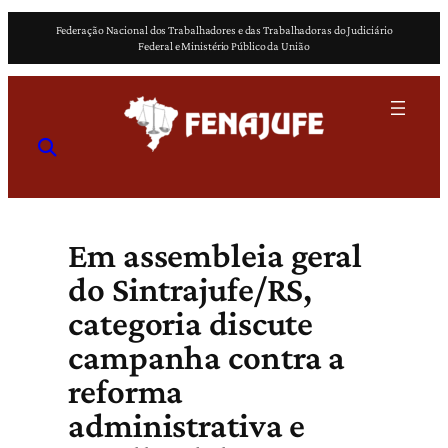
Pular
Federação Nacional dos Trabalhadores e das Trabalhadoras do Judiciário
para
Federal e Ministério Público da União
o
conteúdo
Em assembleia geral
do Sintrajufe/RS,
categoria discute
campanha contra a
reforma
administrativa e