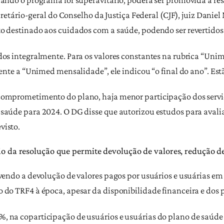
ecretário-geral do Conselho da Justiça Federal (CJF), juiz Danie
to destinado aos cuidados com a saúde, podendo ser revertido
dos integralmente. Para os valores constantes na rubrica “Unim
rente a “Unimed mensalidade”, ele indicou “o final do ano”. Est
comprometimento do plano, haja menor participação dos servi
saúde para 2024. O DG disse que autorizou estudos para avaliar
visto.
 da resolução que permite devolução de valores, redução d
vendo a devolução de valores pagos por usuários e usuárias em 
 do TRF4 à época, apesar da disponibilidade financeira e dos 
, na coparticipação de usuários e usuárias do plano de saúde