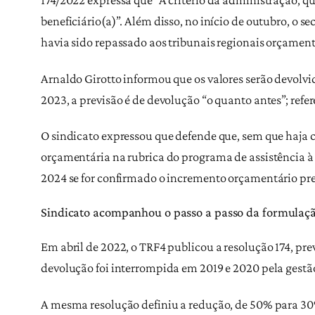
beneficiário(a)”. Além disso, no início de outubro, o s
havia sido repassado aos tribunais regionais orçamen
Arnaldo Girotto informou que os valores serão devolvi
2023, a previsão é de devolução “o quanto antes”; refe
O sindicato expressou que defende que, sem que haja 
orçamentária na rubrica do programa de assistência à 
2024 se for confirmado o incremento orçamentário pre
Sindicato acompanhou o passo a passo da formulação
Em abril de 2022, o TRF4 publicou a resolução 174, pre
devolução foi interrompida em 2019 e 2020 pela gestão
A mesma resolução definiu a redução, de 50% para 30%