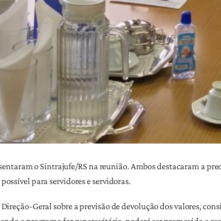
representaram o Sintrajufe/RS na reunião. Ambos destacaram a 
possível para servidores e servidoras.
 Direção-Geral sobre a previsão de devolução dos valores, cons
ando o programa for superavitário, poderá ser promovida a rest