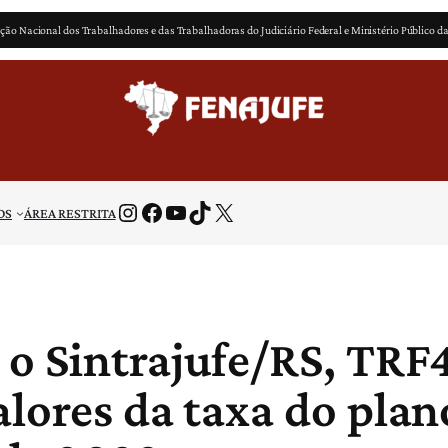
ção Nacional dos Trabalhadores e das Trabalhadoras do Judiciário Federal e Ministério Público d
Instagram
Facebook
Youtube
TikTok
X
OS
ÁREA RESTRITA
o Sintrajufe/RS, TRF
lores da taxa do plan