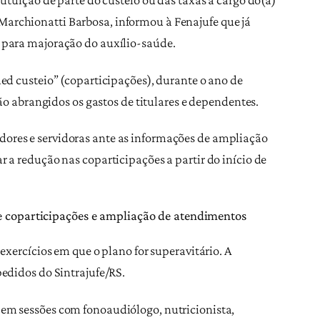
l Marchionatti Barbosa, informou à Fenajufe que já
s para majoração do auxílio-saúde.
ed custeio” (coparticipações), durante o ano de
ão abrangidos os gastos de titulares e dependentes.
dores e servidoras ante as informações de ampliação
 a redução nas coparticipações a partir do início de
e coparticipações e ampliação de atendimentos
exercícios em que o plano for superavitário. A
pedidos do Sintrajufe/RS.
 em sessões com fonoaudiólogo, nutricionista,