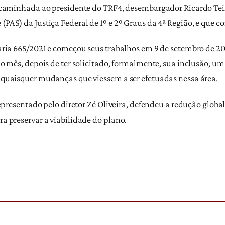
ncaminhada ao presidente do TRF4, desembargador Ricardo Teixe
AS) da Justiça Federal de 1º e 2º Graus da 4ª Região, e que c
ria 665/2021 e começou seus trabalhos em 9 de setembro de 202
 mês, depois de ter solicitado, formalmente, sua inclusão, uma
 quaisquer mudanças que viessem a ser efetuadas nessa área.
epresentado pelo diretor Zé Oliveira, defendeu a redução global
a preservar a viabilidade do plano.