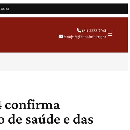
a União
(61) 3323-7061
fenajufe@fenajufe.org.br
4 confirma
o de saúde e das