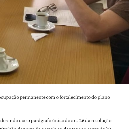
preocupação permanente com o fortalecimento do plano
iderando que o parágrafo único do art. 26 da resolução
ituição de parte do custeio ou das taxas a cargo do(a)