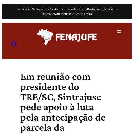
Pular
Federação Nacional dos Trabalhadores e das Trabalhadoras do Judiciário
para
Federal e Ministério Público da União
o
conteúdo
Em reunião com
presidente do
TRE/SC, Sintrajusc
pede apoio à luta
pela antecipação de
parcela da