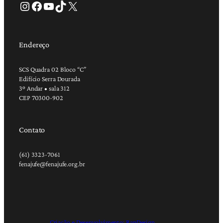
Instagram
Facebook
Youtube
TikTok
X
Endereço
SCS Quadra 02 Bloco “C”
Edifício Serra Dourada
3º Andar • sala 312
CEP 70300-902
Contato
(61) 3323-7061
fenajufe@fenajufe.org.br
Criação e Desenvolvimento: RapDesign