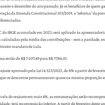
janeiro e dezembro do ano passado. Já os benefícios de quem g
ovação da Emenda Constitucional 103/2019, a ‘reforma’ da prev
iferenciadas.
 do IBGE acumulado em 2023, será aplicado às aposentadoria
m calculadas pela média das contribuições – sem a paridade, 
primeiro mandato de Lula.
sa então de R$ 7.507,49 para R$ 7.786,01.
ajuste aprovado pela Lei 14.523/2023, de 6% a partir de fevere
o que os descontos permaneceram quase na mesma proporção em
rcela do reajuste em mais 6%, as remunerações serão recompost
de, terá recomposição inferior. A partir de fevereiro deste an