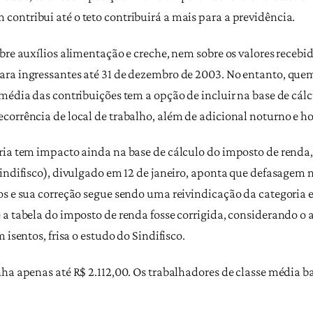
ontribui até o teto contribuirá a mais para a previdência.
bre auxílios alimentação e creche, nem sobre os valores recebid
ra ingressantes até 31 de dezembro de 2003. No entanto, quem 
média das contribuições tem a opção de incluir na base de cál
corrência de local de trabalho, além de adicional noturno e ho
ria tem impacto ainda na base de cálculo do imposto de renda,
Sindifisco), divulgado em 12 de janeiro, aponta que defasagem
os e sua correção segue sendo uma reivindicação da categoria 
 a tabela do imposto de renda fosse corrigida, considerando o
 isentos, frisa o estudo do Sindifisco.
nha apenas até R$ 2.112,00. Os trabalhadores de classe média b