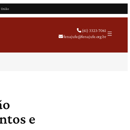
a União
(61) 3323-7061
fenajufe@fenajufe.org.br
ão
ntos e