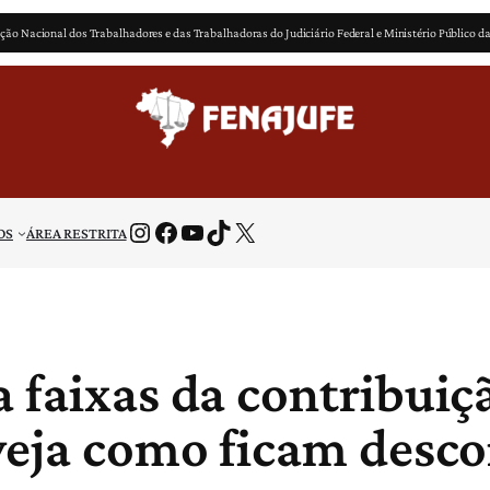
ção Nacional dos Trabalhadores e das Trabalhadoras do Judiciário Federal e Ministério Público d
Instagram
Facebook
Youtube
TikTok
X
OS
ÁREA RESTRITA
 faixas da contribuiç
veja como ficam desco