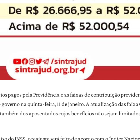
ios pagos pela Previdência e as faixas de contribuição previden
governo na quinta-feira, 11 de janeiro. A atualização das faixa
 e também dos aposentados cujos benefícios não sejam limitados
iso do INSS, o reajuste será feito de acordo com o Índice Naci