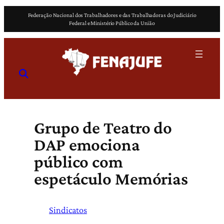
Pular
Federação Nacional dos Trabalhadores e das Trabalhadoras do Judiciário
para
Federal e Ministério Público da União
o
conteúdo
Grupo de Teatro do
DAP emociona
público com
espetáculo Memórias
Sindicatos