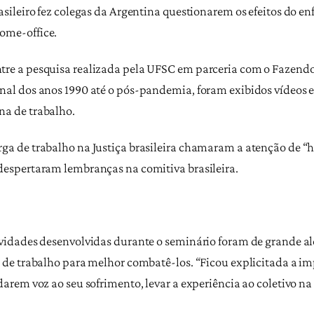
asileiro fez colegas da Argentina questionarem os efeitos do e
ome-office.
ntre a pesquisa realizada pela UFSC em parceria com o Fazen
nal dos anos 1990 até o pós-pandemia, foram exibidos vídeos e
na de trabalho.
rga de trabalho na Justiça brasileira chamaram a atenção de
despertaram lembranças na comitiva brasileira.
tividades desenvolvidas durante o seminário foram de grande 
s de trabalho para melhor combatê-los. “Ficou explicitada a i
darem voz ao seu sofrimento, levar a experiência ao coletivo na