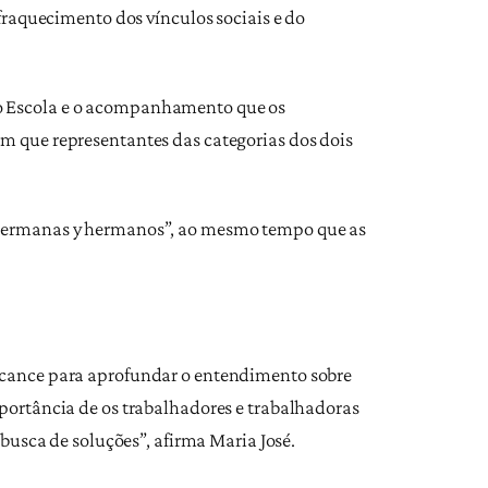
nfraquecimento dos vínculos sociais e do
do Escola e o acompanhamento que os
m que representantes das categorias dos dois
 “hermanas y hermanos”, ao mesmo tempo que as
alcance para aprofundar o entendimento sobre
mportância de os trabalhadores e trabalhadoras
 busca de soluções”, afirma Maria José.