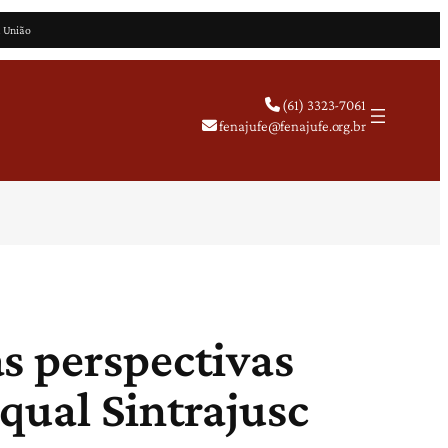
a União
(61) 3323-7061
fenajufe@fenajufe.org.br
s perspectivas
qual Sintrajusc