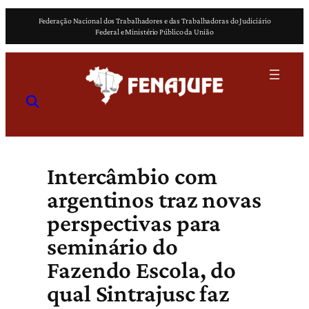
Pular
Federação Nacional dos Trabalhadores e das Trabalhadoras do Judiciário
para
Federal e Ministério Público da União
o
conteúdo
Intercâmbio com
argentinos traz novas
perspectivas para
seminário do
Fazendo Escola, do
qual Sintrajusc faz