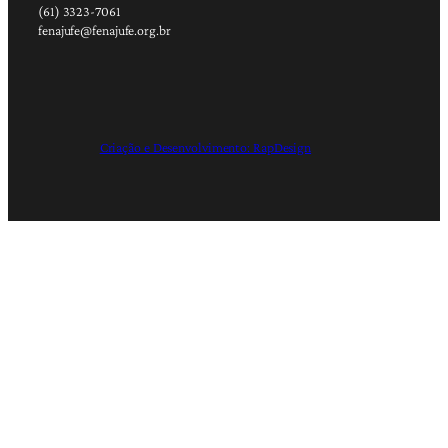
(61) 3323-7061
fenajufe@fenajufe.org.br
Criação e Desenvolvimento: RapDesign