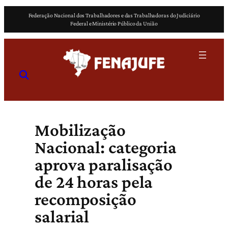
Pular
Federação Nacional dos Trabalhadores e das Trabalhadoras do Judiciário
para
Federal e Ministério Público da União
o
conteúdo
Mobilização
Nacional: categoria
aprova paralisação
de 24 horas pela
recomposição
salarial