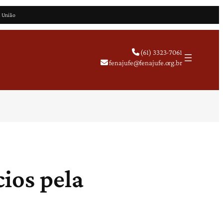
a União
(61) 3323-7061
fenajufe@fenajufe.org.br
ios pela