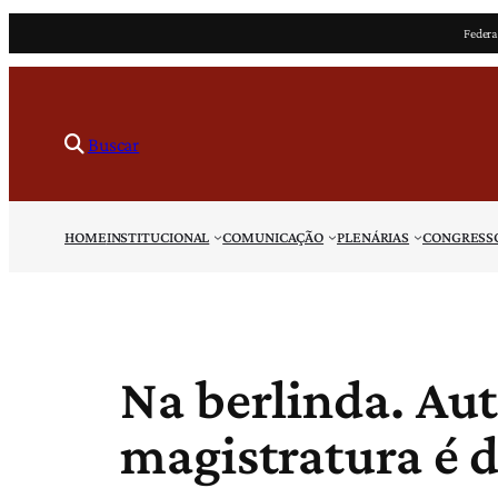
Pular
Federa
para
o
conteúdo
Buscar
HOME
INSTITUCIONAL
COMUNICAÇÃO
PLENÁRIAS
CONGRESS
Na berlinda. Aut
magistratura é 