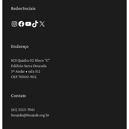
Redes Sociais
Instagram
Facebook
Youtube
TikTok
X
Endereço
SCS Quadra 02 Bloco “C”
Edifício Serra Dourada
3º Andar • sala 312
CEP 70300-902
Contato
(61) 3323-7061
fenajufe@fenajufe.org.br