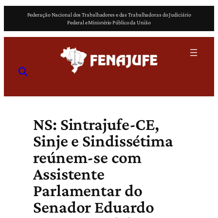
Pular
Federação Nacional dos Trabalhadores e das Trabalhadoras do Judiciário
para
Federal e Ministério Público da União
o
conteúdo
NS: Sintrajufe-CE,
Sinje e Sindissétima
reúnem-se com
Assistente
Parlamentar do
Senador Eduardo