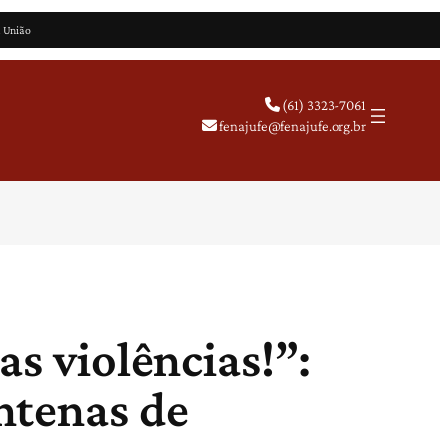
a União
(61) 3323-7061
fenajufe@fenajufe.org.br
as violências!”:
ntenas de