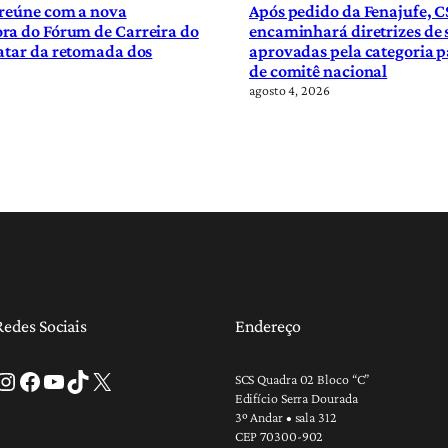
 reúne com a nova
Após pedido da Fenajufe, C
ra do Fórum de Carreira do
encaminhará diretrizes de
atar da retomada dos
aprovadas pela categoria p
de comitê nacional
agosto 4, 2026
Redes Sociais
Endereço
tagram
Facebook
Youtube
TikTok
X
SCS Quadra 02 Bloco “C”
Edifício Serra Dourada
3º Andar • sala 312
CEP 70300-902