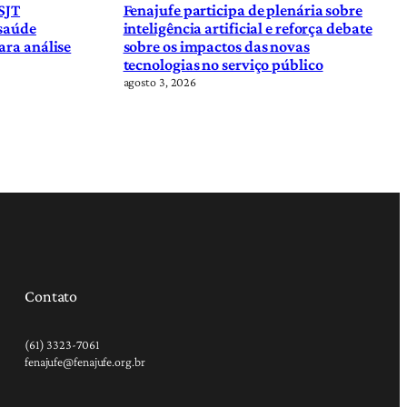
SJT
Fenajufe participa de plenária sobre
 saúde
inteligência artificial e reforça debate
ara análise
sobre os impactos das novas
tecnologias no serviço público
agosto 3, 2026
Contato
(61) 3323-7061
fenajufe@fenajufe.org.br