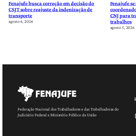
Fenajufe busca correção em decisão do
Fenajufe se
CSJT sobre reajuste da indenização de
coordenado
transporte
CNJ para tr
trabalhos
agosto 6, 2026
agosto 5, 2026
Federação Nacional dos Trabalhadores e das Trabalhadoras do
Ins
Judiciário Federal e Ministério Público da União