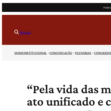
Pular
Federa
para
o
conteúdo
Buscar
HOME
INSTITUCIONAL
COMUNICAÇÃO
PLENÁRIAS
CONGRESS
“Pela vida das m
ato unificado e