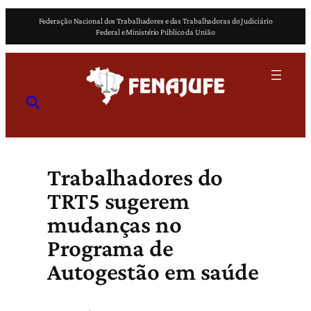
Pular
Federação Nacional dos Trabalhadores e das Trabalhadoras do Judiciário
para
Federal e Ministério Público da União
o
conteúdo
Trabalhadores do
TRT5 sugerem
mudanças no
Programa de
Autogestão em saúde