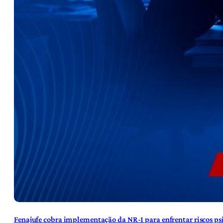
Fenajufe cobra implementação da NR-1 para enfrentar riscos psi