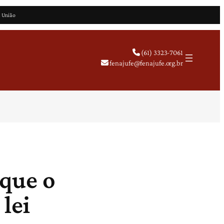
a União
(61) 3323-7061
fenajufe@fenajufe.org.br
 que o
 lei