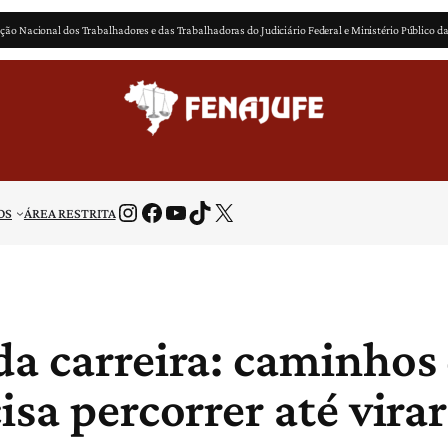
ção Nacional dos Trabalhadores e das Trabalhadoras do Judiciário Federal e Ministério Público d
Instagram
Facebook
Youtube
TikTok
X
OS
ÁREA RESTRITA
da carreira: caminhos
sa percorrer até virar