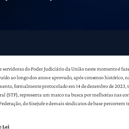
e servidoras do Poder Judiciário da União neste momento é faz
truído ao longo dos anos e aprovado, após consenso histórico, n
ento, formalmente protocolado em 14 de dezembro de 2023, ta
al (STF), representa um marco na busca por melhorias nas co
 Federação, do Sisejufe e demais sindicatos de base percorrem t
 Lei