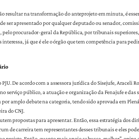
vão resultar na transformação do anteprojeto em minuta, é esse
ode ser apresentado por qualquer deputado ou senador, comis
, pelo procurador-geral da República, por tribunais superiore
interessa, já que é ele o órgão que tem competência para pedir 
ário
 PJU. De acordo com a assessora jurídica do Sisejufe, Araceli 
o serviço público, a atuação e organização da Fenajufe e das 
por amplo debate na categoria, tendo sido aprovada em Plená
ira do CNJ.
utem propostas para apresentar. Então, essa estratégia dos dir
um de carreira tem representantes desses tribunais e eles pod
 projeto. Então, quanto mais apoio se busca, melhor”, opina