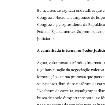
Bom, antes de explicar os detalhes que 
Congresso Nacional, umprojeto de lei p
Congresso, pelo presidente da República
Federal. É justamente o Supremo que nos 
Judiciário.
A caminhada interna no Poder Judici
Agora, voltamos aos trâmites internos do
regulamentação da negociação coletiva n
formatação de uma proposta que passou 
seus pontos discutidos no fórum de carre
“No fórum de carreira, os subgrupos disc
busca de apoio é importante porque o fór
pode ser chamado também para opinar no