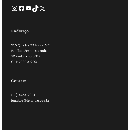
Instagram
Facebook
Youtube
TikTok
X
Endereço
SCS Quadra 02 Bloco “C”
Edifício Serra Dourada
3º Andar • sala 312
CEP 70300-902
Contato
(61) 3323-7061
fenajufe@fenajufe.org.br