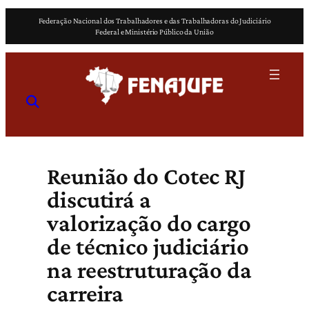
Pular
Federação Nacional dos Trabalhadores e das Trabalhadoras do Judiciário
para
Federal e Ministério Público da União
o
conteúdo
Reunião do Cotec RJ
discutirá a
valorização do cargo
de técnico judiciário
na reestruturação da
carreira