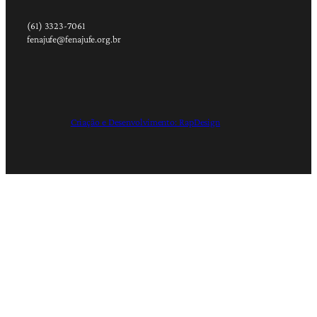
(61) 3323-7061
fenajufe@fenajufe.org.br
Criação e Desenvolvimento: RapDesign