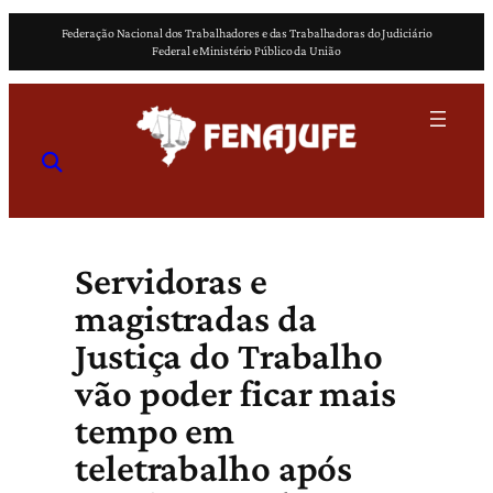
Pular
Federação Nacional dos Trabalhadores e das Trabalhadoras do Judiciário
para
Federal e Ministério Público da União
o
conteúdo
Servidoras e
magistradas da
Justiça do Trabalho
vão poder ficar mais
tempo em
teletrabalho após