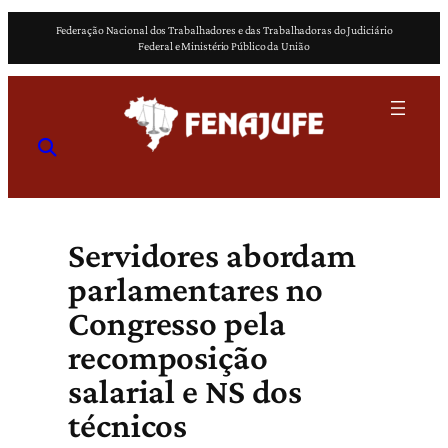
Pular
Federação Nacional dos Trabalhadores e das Trabalhadoras do Judiciário
para
Federal e Ministério Público da União
o
conteúdo
Servidores abordam
parlamentares no
Congresso pela
recomposição
salarial e NS dos
técnicos