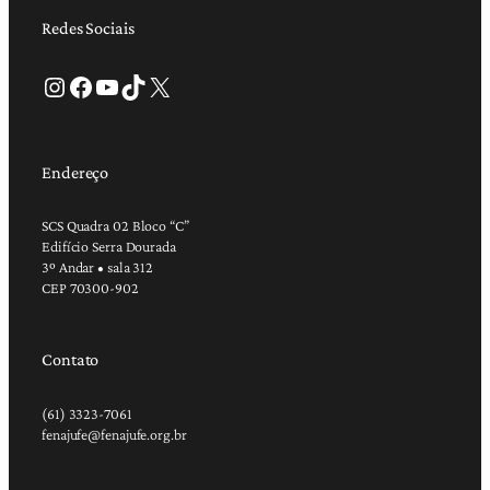
Redes Sociais
Instagram
Facebook
Youtube
TikTok
X
Endereço
SCS Quadra 02 Bloco “C”
Edifício Serra Dourada
3º Andar • sala 312
CEP 70300-902
Contato
(61) 3323-7061
fenajufe@fenajufe.org.br