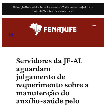
Pular
Federação Nacional dos Trabalhadores e das Trabalhadoras do Judiciário
para
Federal e Ministério Público da União
o
conteúdo
Servidores da JF-AL
aguardam
julgamento de
requerimento sobre a
manutenção do
auxílio-saúde pelo