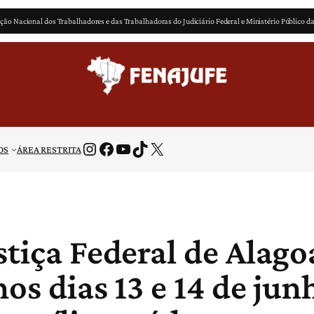
ção Nacional dos Trabalhadores e das Trabalhadoras do Judiciário Federal e Ministério Público d
Instagram
Facebook
Youtube
TikTok
X
OS
ÁREA RESTRITA
stiça Federal de Alago
nos dias 13 e 14 de jun