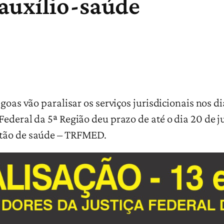
auxílio-saúde
agoas vão paralisar os serviços jurisdicionais nos 
ederal da 5ª Região deu prazo de até o dia 20 de j
stão de saúde – TRFMED.