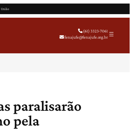
a União
(61) 3323-7061
fenajufe@fenajufe.org.br
as paralisarão
ho pela