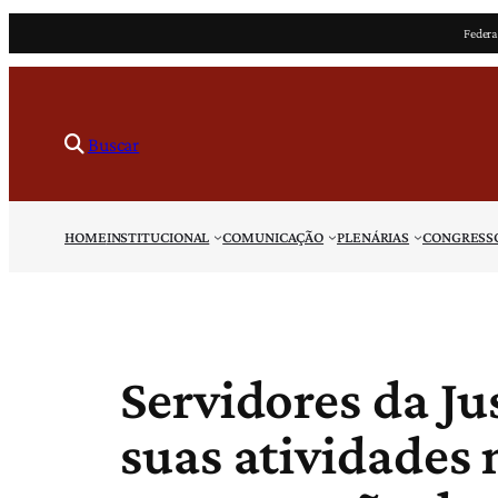
Pular
Federa
para
o
conteúdo
Buscar
HOME
INSTITUCIONAL
COMUNICAÇÃO
PLENÁRIAS
CONGRESS
Servidores da Ju
suas atividades 