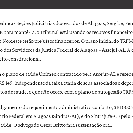
reúne as Seções Judiciárias dos estados de Alagoas, Sergipe, P
E para mantê-la, o Tribunal está usando os recursos financeiro
o Nordeste terão prejuízos financeiros. O plano inicial do TRFME
dos Servidores da Justiça Federal de Alagoas – Assejuf-AL. A 
eito constitucional.
m o plano de saúde Unimed contratado pela Assejuf-AL e recebe
 149, independente da faixa etária de seus associados e de
ntos de saúde, o que não ocorre com o plano de autogestão TR
julgamento do requerimento administrativo conjunto, SEI 0005
ário Federal em Alagoas (Sindjus-AL), e do Sintrajufe-CE pelo 
de. O advogado Cezar Britto fará sustentação oral.