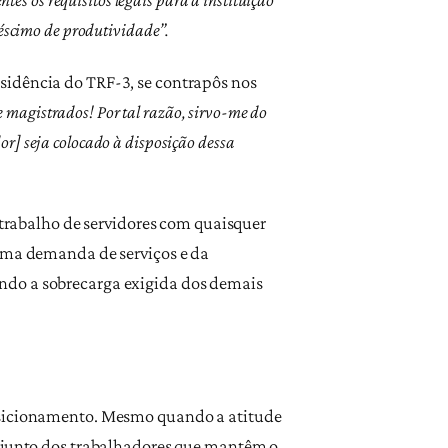
réscimo de produtividade”.
sidência do TRF-3, se contrapôs nos
 magistrados! Por tal razão, sirvo-me do
or] seja colocado à disposição dessa
o trabalho de servidores com quaisquer
rema demanda de serviços e da
ndo a sobrecarga exigida dos demais
posicionamento. Mesmo quando a atitude
onjunto dos trabalhadores que mantêm o