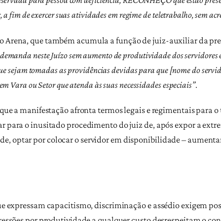
, a fim de exercer suas atividades em regime de teletrabalho, sem ac
o Arena, que também acumula a função de juiz-auxiliar da pre
a demanda neste Juízo sem aumento de produtividade dos servidores e
 que sejam tomadas as providências devidas para que [nome do servid
 em Vara ou Setor que atenda às suas necessidades especiais”
.
a que a manifestação afronta termos legais e regimentais para 
ar para o inusitado procedimento do juiz de, após expor a ext
e, optar por colocar o servidor em disponibilidade – aumenta
s que expressam capacitismo, discriminação e assédio exigem 
 pressões por produtividade a qualquer custo desrespeitam o c