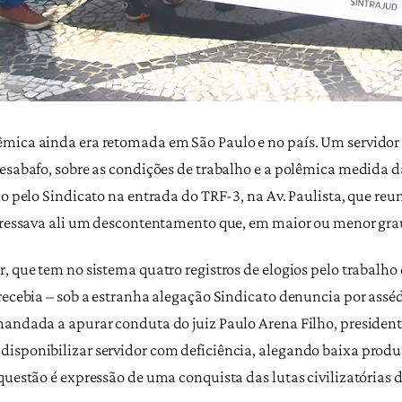
mica ainda era retomada em São Paulo e no país. Um servidor 
desabafo, sobre as condições de trabalho e a polêmica medida 
do pelo Sindicato na entrada do TRF-3, na Av. Paulista, que reun
xpressava ali um descontentamento que, em maior ou menor grau
r, que tem no sistema quatro registros de elogios pelo trabal
recebia – sob a estranha alegação Sindicato denuncia por asséd
mandada a apurar conduta do juiz Paulo Arena Filho, presidente
isponibilizar servidor com deficiência, alegando baixa produ
 questão é expressão de uma conquista das lutas civilizatórias