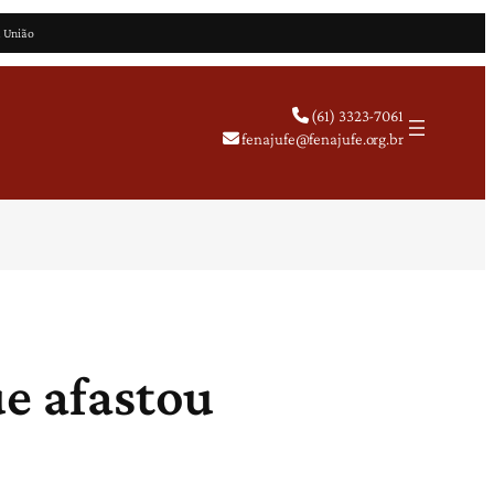
a União
(61) 3323-7061
fenajufe@fenajufe.org.br
ue afastou