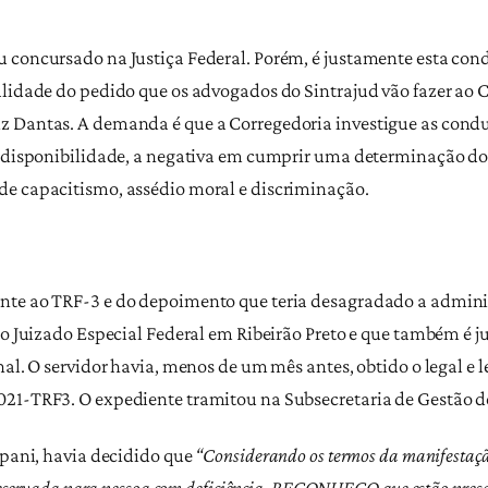
 concursado na Justiça Federal. Porém, é justamente esta cond
alidade do pedido que os advogados do Sintrajud vão fazer ao C
 Dantas. A demanda é que a Corregedoria investigue as condut
m disponibilidade, a negativa em cumprir uma determinação do
de capacitismo, assédio moral e discriminação.
te ao TRF-3 e do depoimento que teria desagradado a administr
 do Juizado Especial Federal em Ribeirão Preto e que também é
al. O servidor havia, menos de um mês antes, obtido o legal e l
21-TRF3. O expediente tramitou na Subsecretaria de Gestão de
apani, havia decidido que
“Considerando os termos da manifestação
reservada para pessoa com deficiência, RECONHEÇO que estão presente