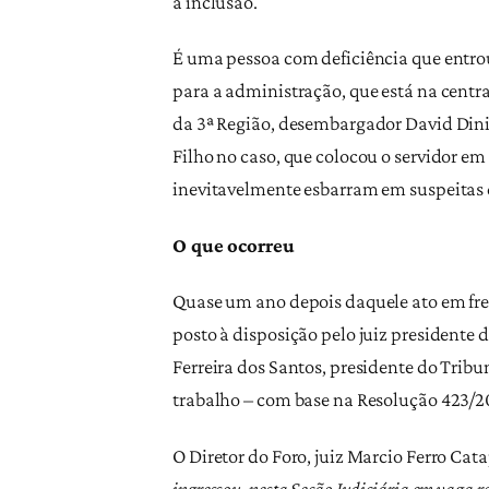
a inclusão.
É uma pessoa com deficiência que entrou
para a administração, que está na centr
da 3ª Região, desembargador David Diniz
Filho no caso, que colocou o servidor e
inevitavelmente esbarram em suspeitas 
O que ocorreu
Quase um ano depois daquele ato em fren
posto à disposição pelo juiz presidente
Ferreira dos Santos, presidente do Tribun
trabalho – com base na Resolução 423/20
O Diretor do Foro, juiz Marcio Ferro Cat
ingressou, nesta Seção Judiciária em vaga 