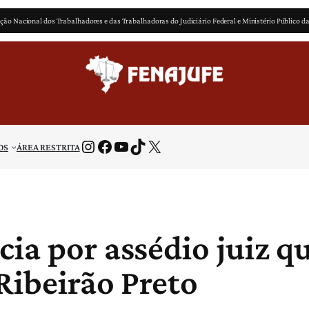
ção Nacional dos Trabalhadores e das Trabalhadoras do Judiciário Federal e Ministério Público d
Instagram
Facebook
Youtube
TikTok
X
OS
ÁREA RESTRITA
ia por assédio juiz q
Ribeirão Preto