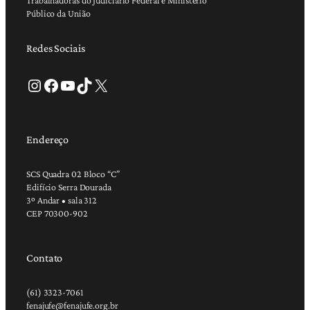
Público da União
Redes Sociais
Instagram
Facebook
Youtube
TikTok
X
Endereço
SCS Quadra 02 Bloco “C”
Edifício Serra Dourada
3º Andar • sala 312
CEP 70300-902
Contato
(61) 3323-7061
fenajufe@fenajufe.org.br