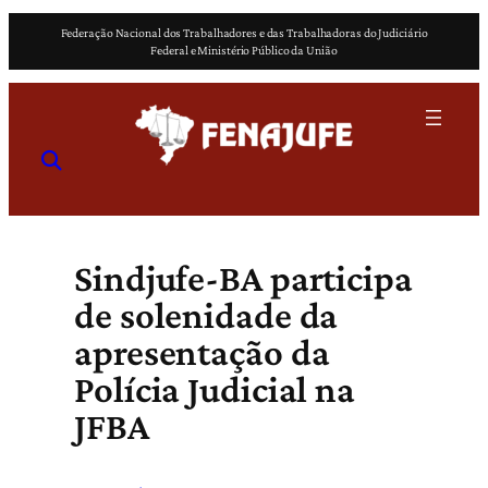
Pular
Federação Nacional dos Trabalhadores e das Trabalhadoras do Judiciário
para
Federal e Ministério Público da União
o
conteúdo
Sindjufe-BA participa
de solenidade da
apresentação da
Polícia Judicial na
JFBA