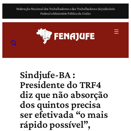
Pular
Federação Nacional dos Trabalhadores e das Trabalhadoras do Judiciário
para
Federal e Ministério Público da União
o
conteúdo
Sindjufe-BA :
Presidente do TRF4
diz que não absorção
dos quintos precisa
ser efetivada “o mais
rápido possível”,