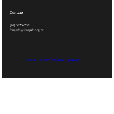
Contato
(61) 3323-7061
fenajufe@fenajufe.org.br
Criação e Desenvolvimento: RapDesign