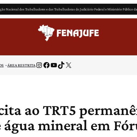
ção Nacional dos Trabalhadores e das Trabalhadoras do Judiciário Federal e Ministério Público d
Instagram
Facebook
Youtube
TikTok
X
OS
ÁREA RESTRITA
icita ao TRT5 permanê
 água mineral em Fór