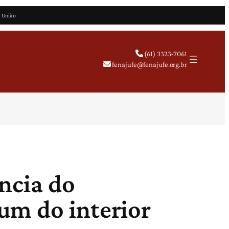
a União
(61) 3323-7061
fenajufe@fenajufe.org.br
ncia do
um do interior