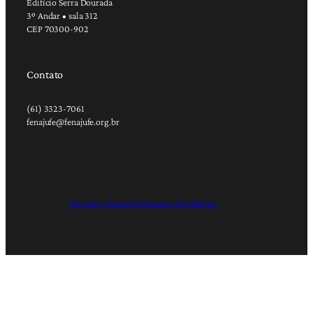
Edifício Serra Dourada
3º Andar • sala 312
CEP 70300-902
Contato
(61) 3323-7061
fenajufe@fenajufe.org.br
Criação e Desenvolvimento: RapDesign