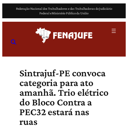
Pular
Federação Nacional dos Trabalhadores e das Trabalhadoras do Judiciário
para
Federal e Ministério Público da União
o
conteúdo
Sintrajuf-PE convoca
categoria para ato
amanhã. Trio elétrico
do Bloco Contra a
PEC32 estará nas
ruas