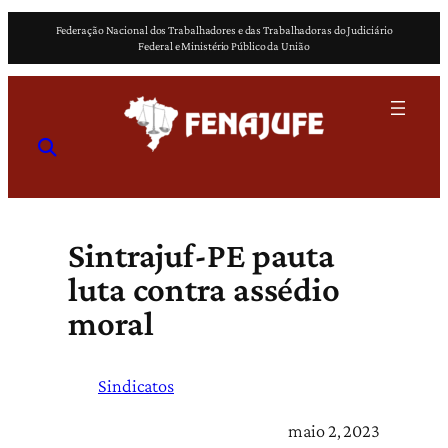
Pular
Federação Nacional dos Trabalhadores e das Trabalhadoras do Judiciário
para
Federal e Ministério Público da União
o
conteúdo
Sintrajuf-PE pauta
luta contra assédio
moral
Sindicatos
maio 2, 2023