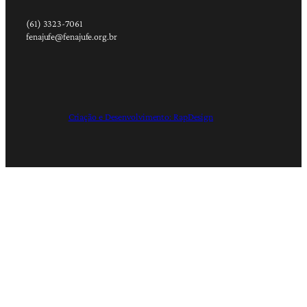
(61) 3323-7061
fenajufe@fenajufe.org.br
Criação e Desenvolvimento: RapDesign