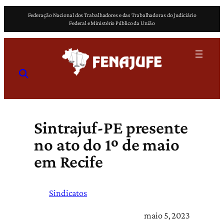
Pular
Federação Nacional dos Trabalhadores e das Trabalhadoras do Judiciário
para
Federal e Ministério Público da União
o
conteúdo
Sintrajuf-PE presente
no ato do 1º de maio
em Recife
Sindicatos
maio 5, 2023