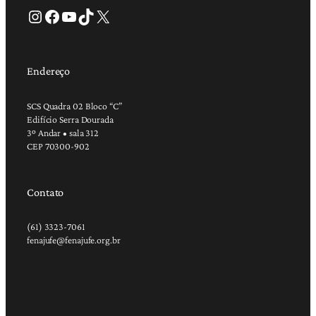
Instagram
Facebook
Youtube
TikTok
X
Endereço
SCS Quadra 02 Bloco “C”
Edifício Serra Dourada
3º Andar • sala 312
CEP 70300-902
Contato
(61) 3323-7061
fenajufe@fenajufe.org.br