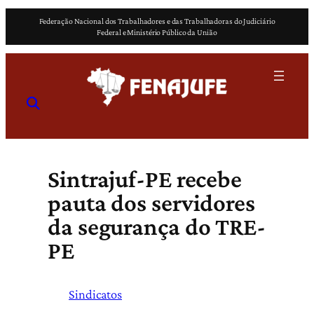
Pular
Federação Nacional dos Trabalhadores e das Trabalhadoras do Judiciário
para
Federal e Ministério Público da União
o
conteúdo
Sintrajuf-PE recebe
pauta dos servidores
da segurança do TRE-
PE
Sindicatos