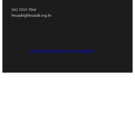
(61) 3323-7061
fenajufe@fenajufe.org.br
Criação e Desenvolvimento: RapDesign