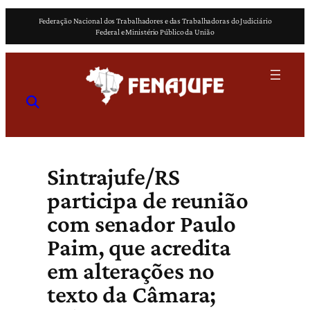
Pular
Federação Nacional dos Trabalhadores e das Trabalhadoras do Judiciário
para
Federal e Ministério Público da União
o
conteúdo
Sintrajufe/RS
participa de reunião
com senador Paulo
Paim, que acredita
em alterações no
texto da Câmara;