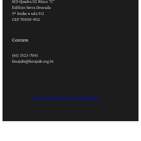
SCS Quadra 02 Bloco “C”
Edifício Serra Dourada
3º Andar • sala 312
CEP 70300-902
Contato
(61) 3323-7061
fenajufe@fenajufe.org.br
Criação e Desenvolvimento: RapDesign