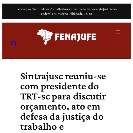
Pular
Federação Nacional dos Trabalhadores e das Trabalhadoras do Judiciário
para
Federal e Ministério Público da União
o
conteúdo
Sintrajusc reuniu-se
com presidente do
TRT-sc para discutir
orçamento, ato em
defesa da justiça do
trabalho e