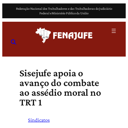
Pular
Federação Nacional dos Trabalhadores e das Trabalhadoras do Judiciário
para
Federal e Ministério Público da União
o
conteúdo
Sisejufe apoia o
avanço do combate
ao assédio moral no
TRT 1
Sindicatos