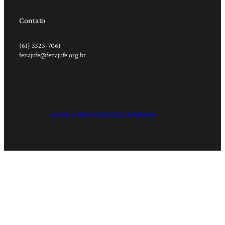
Contato
(61) 3323-7061
fenajufe@fenajufe.org.br
Criação e Desenvolvimento: RapDesign