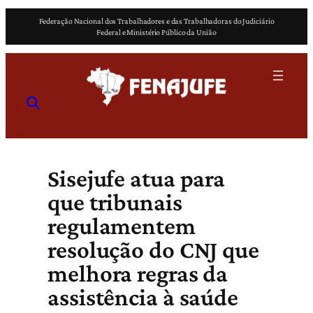
Pular
Federação Nacional dos Trabalhadores e das Trabalhadoras do Judiciário
para
Federal e Ministério Público da União
o
conteúdo
Sisejufe atua para
que tribunais
regulamentem
resolução do CNJ que
melhora regras da
assistência à saúde