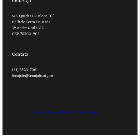
Endereço
SCS Quadra 02 Bloco “C”
Edifício Serra Dourada
3º Andar • sala 312
CEP 70300-902
Contato
(61) 3323-7061
fenajufe@fenajufe.org.br
Criação e Desenvolvimento: RapDesign