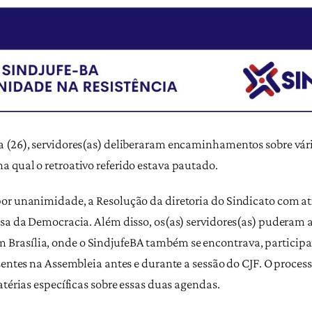
 (26), servidores(as) deliberaram encaminhamentos sobre vário
 qual o retroativo referido estava pautado.
por unanimidade, a Resolução da diretoria do Sindicato com a
fesa da Democracia. Além disso, os(as) servidores(as) puder
Brasília, onde o SindjufeBA também se encontrava, participa
sentes na Assembleia antes e durante a sessão do CJF. O proces
atérias específicas sobre essas duas agendas.