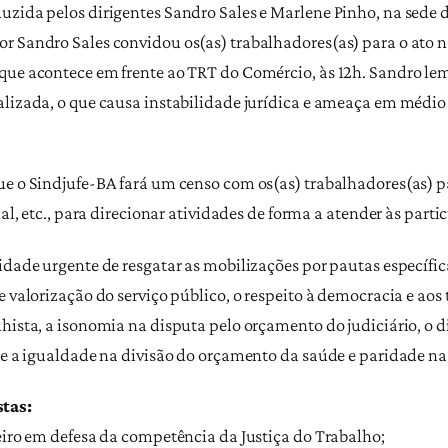
zida pelos dirigentes Sandro Sales e Marlene Pinho, na sede da
r Sandro Sales convidou os(as) trabalhadores(as) para o ato na
 que acontece em frente ao TRT do Comércio, às 12h. Sandro l
lizada, o que causa instabilidade jurídica e ameaça em médio p
e o Sindjufe-BA fará um censo com os(as) trabalhadores(as) par
nal, etc., para direcionar atividades de forma a atender às part
idade urgente de resgatar as mobilizações por pautas específic
 valorização do serviço público, o respeito à democracia e aos t
hista, a isonomia na disputa pelo orçamento do judiciário, o d
o e a igualdade na divisão do orçamento da saúde e paridade n
tas:
reiro em defesa da competência da Justiça do Trabalho;