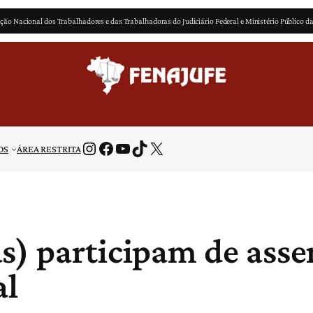
ção Nacional dos Trabalhadores e das Trabalhadoras do Judiciário Federal e Ministério Público d
Instagram
Facebook
Youtube
TikTok
X
OS
ÁREA RESTRITA
) participam de assem
al