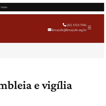
a União
(61) 3323-7061
fenajufe@fenajufe.org.br
bleia e vigília