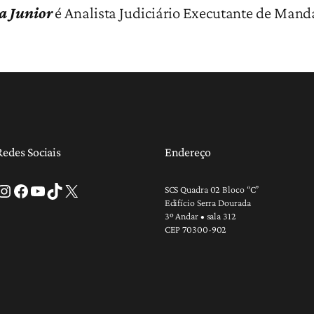
a Junior
é Analista Judiciário Executante de Mand
Redes Sociais
Endereço
tagram
Facebook
Youtube
TikTok
X
SCS Quadra 02 Bloco “C”
Edifício Serra Dourada
3º Andar • sala 312
CEP 70300-902