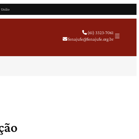
a União
(61) 3323-7061
fenajufe@fenajufe.org.br
ação