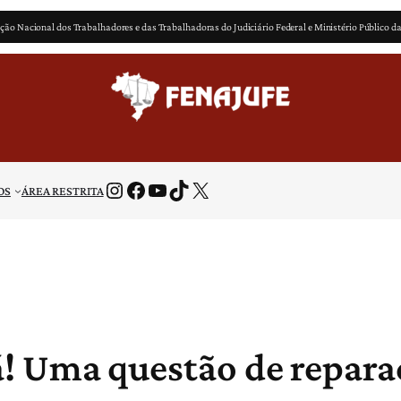
ção Nacional dos Trabalhadores e das Trabalhadoras do Judiciário Federal e Ministério Público d
Instagram
Facebook
Youtube
TikTok
X
OS
ÁREA RESTRITA
á! Uma questão de repar