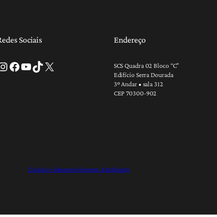
Redes Sociais
Endereço
tagram
Facebook
Youtube
TikTok
X
SCS Quadra 02 Bloco “C”
Edifício Serra Dourada
3º Andar • sala 312
CEP 70300-902
Criação e Desenvolvimento: RapDesign