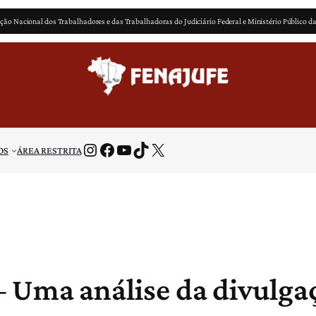
ção Nacional dos Trabalhadores e das Trabalhadoras do Judiciário Federal e Ministério Público d
Instagram
Facebook
Youtube
TikTok
X
OS
ÁREA RESTRITA
 – Uma análise da divulg