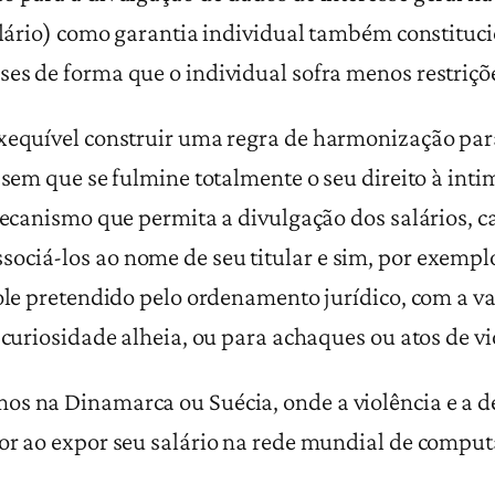
salário) como garantia individual também constituci
es de forma que o individual sofra menos restriçõe
exequível construir uma regra de harmonização par
, sem que se fulmine totalmente o seu direito à in
 mecanismo que permita a divulgação dos salários, 
ociá-los ao nome de seu titular e sim, por exemplo
role pretendido pelo ordenamento jurídico, com a 
u curiosidade alheia, ou para achaques ou atos de v
s na Dinamarca ou Suécia, onde a violência e a de
dor ao expor seu salário na rede mundial de compu