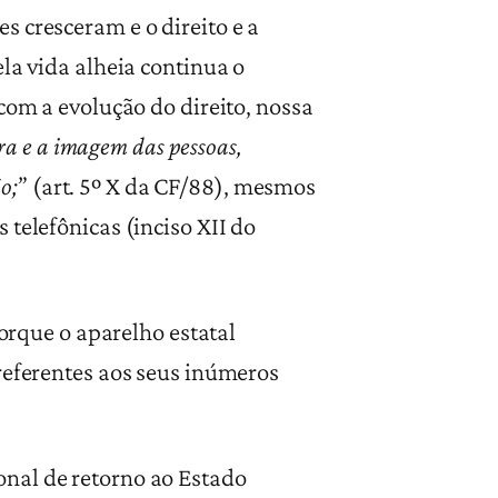
 cresceram e o direito e a
la vida alheia continua o
com a evolução do direito, nossa
nra e a imagem das pessoas,
o;
” (art. 5º X da CF/88), mesmos
telefônicas (inciso XII do
porque o aparelho estatal
referentes aos seus inúmeros
onal de retorno ao Estado