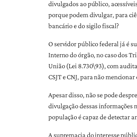
divulgados ao público, acessívei
porque podem divulgar, para ciên
bancário e do sigilo fiscal?
O servidor público federal já é 
Interno do órgão, no caso dos Tr
União (Lei 8.730\93), com audit
CSJT e CNJ, para não mencionar o
Apesar disso, não se pode desprez
divulgação dessas informações 
população é capaz de detectar a
A supremacia do interesse públic