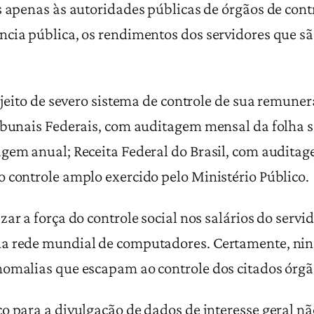
s apenas às autoridades públicas de órgãos de contr
cia pública, os rendimentos dos servidores que são
sujeito de severo sistema de controle de sua remune
ibunais Federais, com auditagem mensal da folha s
agem anual; Receita Federal do Brasil, com audita
 controle amplo exercido pelo Ministério Público.
ar a força do controle social nos salários do servi
na rede mundial de computadores. Certamente, ni
nomalias que escapam ao controle dos citados órgão
o para a divulgação de dados de interesse geral n