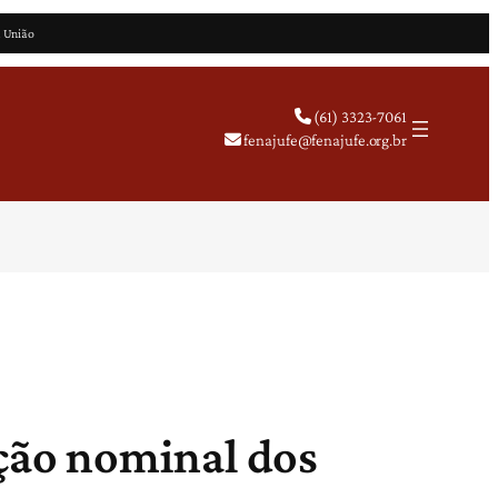
a União
(61) 3323-7061
fenajufe@fenajufe.org.br
ação nominal dos