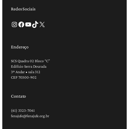
Redes Sociais
Instagram
Facebook
Youtube
TikTok
X
Endereço
SCS Quadra 02 Bloco “C”
Edifício Serra Dourada
3º Andar • sala 312
CEP 70300-902
Contato
(61) 3323-7061
fenajufe@fenajufe.org.br