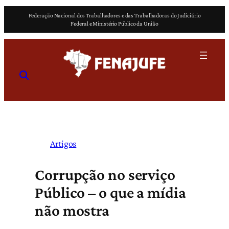
Pular
Federação Nacional dos Trabalhadores e das Trabalhadoras do Judiciário
para
Federal e Ministério Público da União
o
conteúdo
Artigos
Corrupção no serviço
Público – o que a mídia
não mostra