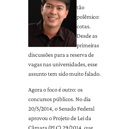
tão
polêmico:
cotas.
Desde as
primeiras
discussões para a reserva de
vagas nas universidades, esse
assunto tem sido muito falado.
Agora o foco é outro: os
concursos públicos. No dia
20/5/2014, o Senado Federal
aprovou o Projeto de Lei da
Câmara (PLC) 29/2014, que