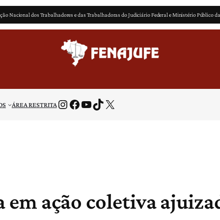
ção Nacional dos Trabalhadores e das Trabalhadoras do Judiciário Federal e Ministério Público d
Instagram
Facebook
Youtube
TikTok
X
OS
ÁREA RESTRITA
a em ação coletiva ajuiza