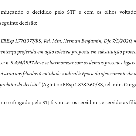
 esmiuçando o decidido pelo STF e com os olhos voltado
seguinte decisão:
o EREsp 1.770.377/RS, Rel. Min. Herman Benjamin, DJe 7/5/2020, 
a sentença proferida em ação coletiva proposta em substituição proc
Lei n. 9.494/1997 deve se harmonizar com os demais preceitos legais
adstrito aos filiados à entidade sindical à época do oferecimento d
 prolator da decisão
” (AgInt no REsp 1.878.360/RS, rel. min. Gurg
nto sufragado pelo STJ favorecer os servidores e servidoras fi