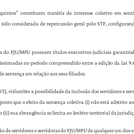
“quintos” constituem matéria de interesse coletivo em senti
sido considerada de repercussão geral pelo STF, configurando
os do PJU/MPU possuem títulos executivos judiciais garantind
issionadas no período compreendido entre a edição da Lei 9.
 sentença em relação aos seus filiados.
STJ, vislumbro a possibilidade da inclusão dos servidores e se
to que o efeito da sentença coletiva (i) não está adstrito ao
(ii) sua abrangência se limita ao âmbito territorial da jurisdi
ação de servidores e servidoras do PJU/MPU de qualquer um dos e