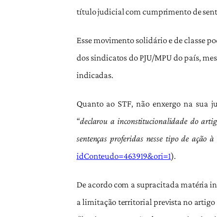
título judicial com cumprimento de sente
Esse movimento solidário e de classe po
dos sindicatos do PJU/MPU do país, mesm
indicadas.
Quanto ao STF, não enxergo na sua ju
“
declarou a inconstitucionalidade do artig
sentenças proferidas nesse tipo de ação à 
idConteudo=463919&ori=1
).
De acordo com a supracitada matéria inf
a limitação territorial prevista no artigo