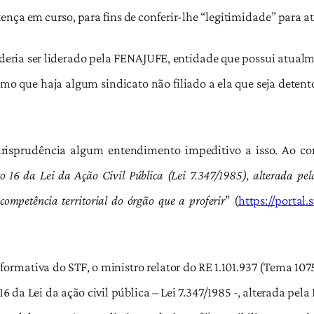
nça em curso, para fins de conferir-lhe “legitimidade” para at
deria ser liderado pela FENAJUFE, entidade que possui atualm
o que haja algum sindicato não filiado a ela que seja detento
risprudência algum entendimento impeditivo a isso. Ao co
o 16 da Lei da Ação Civil Pública (Lei 7.347/1985), alterada pel
competência territorial do órgão que a proferir
” (
https://portal.
ormativa do STF, o ministro relator do RE 1.101.937 (Tema 10
 16 da Lei da ação civil pública – Lei 7.347/1985 -, alterada pel