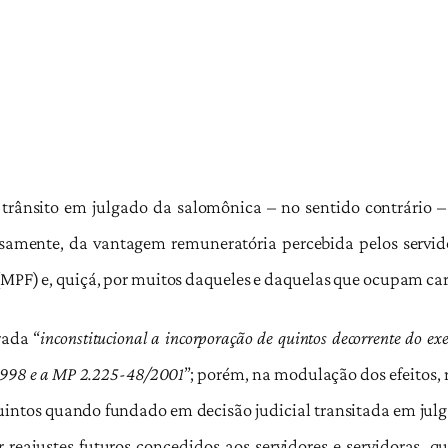
o trânsito em julgado da salomônica – no sentido contrário –
samente, da vantagem remuneratória percebida pelos servidor
(MPF) e, quiçá, por muitos daqueles e daquelas que ocupam car
rada “
inconstitucional a incorporação de quintos decorrente do ex
/1998 e a MP 2.225-48/2001
”; porém, na modulação dos efeitos, r
intos quando fundado em decisão judicial transitada em julg
r reajustes futuros concedidos aos servidores e servidoras, q