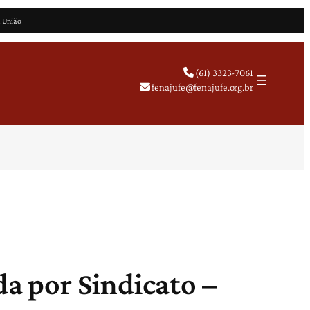
a União
(61) 3323-7061
fenajufe@fenajufe.org.br
da por Sindicato –