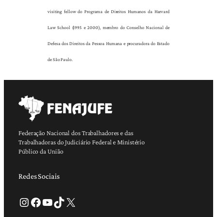
visiting fellow do Programa de Direitos Humanos da Harvard
Law School (1995 e 2000), membro do Conselho Nacional de
Defesa dos Direitos da Pessoa Humana e procuradora do Estado
de São Paulo.
Federação Nacional dos Trabalhadores e das
Trabalhadoras do Judiciário Federal e Ministério
Público da União
Redes Sociais
Instagram
Facebook
Youtube
TikTok
X