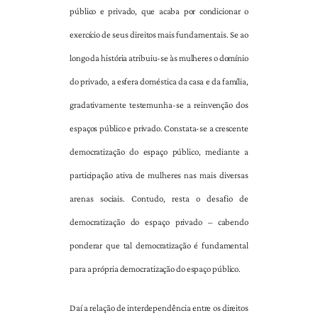
público e privado, que acaba por condicionar o
exercício de seus direitos mais fundamentais. Se ao
longo da história atribuiu-se às mulheres o domínio
do privado, a esfera doméstica da casa e da família,
gradativamente testemunha-se a reinvenção dos
espaços público e privado. Constata-se a crescente
democratização do espaço público, mediante a
participação ativa de mulheres nas mais diversas
arenas sociais. Contudo, resta o desafio de
democratização do espaço privado – cabendo
ponderar que tal democratização é fundamental
para a própria democratização do espaço público.
Daí a relação de interdependência entre os direitos