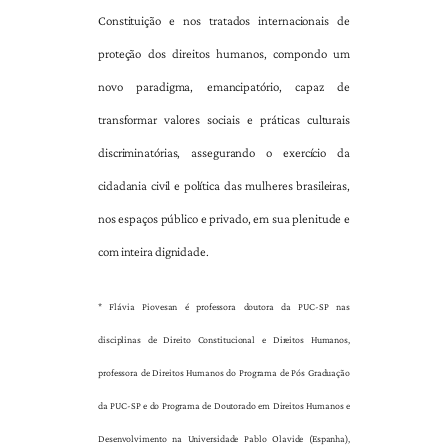
Constituição e nos tratados internacionais de
proteção dos direitos humanos, compondo um
novo paradigma, emancipatório, capaz de
transformar valores sociais e práticas culturais
discriminatórias, assegurando o exercício da
cidadania civil e política das mulheres brasileiras,
nos espaços público e privado, em sua plenitude e
com inteira dignidade.
* Flávia Piovesan é professora doutora da PUC-SP nas
disciplinas de Direito Constitucional e Direitos Humanos,
professora de Direitos Humanos do Programa de Pós Graduação
da PUC-SP e do Programa de Doutorado em Direitos Humanos e
Desenvolvimento na Universidade Pablo Olavide (Espanha),