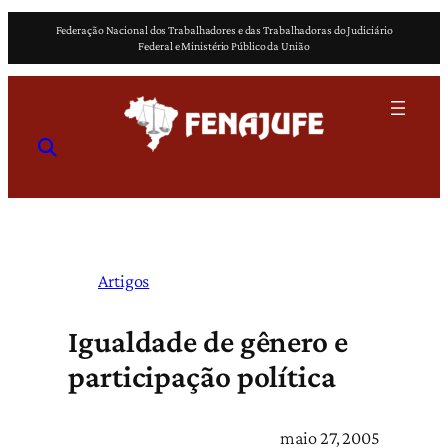
Pular
Federação Nacional dos Trabalhadores e das Trabalhadoras do Judiciário
para
Federal e Ministério Público da União
o
conteúdo
Artigos
Igualdade de gênero e
participação política
maio 27, 2005