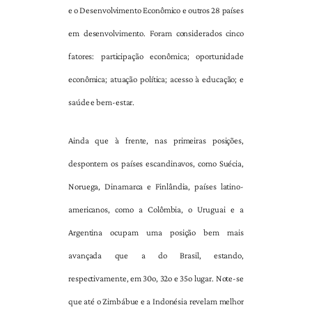
e o Desenvolvimento Econômico e outros 28 países
em desenvolvimento. Foram considerados cinco
fatores: participação econômica; oportunidade
econômica; atuação política; acesso à educação; e
saúde e bem-estar.
Ainda que à frente, nas primeiras posições,
despontem os países escandinavos, como Suécia,
Noruega, Dinamarca e Finlândia, países latino-
americanos, como a Colômbia, o Uruguai e a
Argentina ocupam uma posição bem mais
avançada que a do Brasil, estando,
respectivamente, em 30o, 32o e 35o lugar. Note-se
que até o Zimbábue e a Indonésia revelam melhor