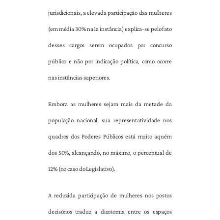
jurisdicionais, a elevada participação das mulheres
(em média 30% na 1a instância) explica-se pelo fato
desses cargos serem ocupados por concurso
público e não por indicação política, como ocorre
nas instâncias superiores.
Embora as mulheres sejam mais da metade da
população nacional, sua representatividade nos
quadros dos Poderes Públicos está muito aquém
dos 50%, alcançando, no máximo, o percentual de
12% (no caso do Legislativo).
A reduzida participação de mulheres nos postos
decisórios traduz a dicotomia entre os espaços