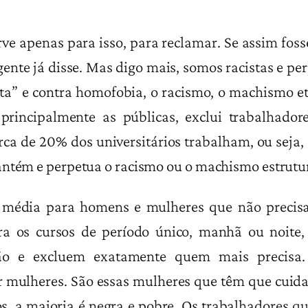
rve apenas para isso, para reclamar. Se assim foss
gente já disse. Mas digo mais, somos racistas e p
ista” e contra homofobia, o racismo, o machismo 
 principalmente as públicas, exclui trabalhad
rca de 20% dos universitários trabalham, ou sej
antém e perpetua o racismo ou o machismo estrutur
e média para homens e mulheres que não precis
tra os cursos de período único, manhã ou noite
ão e excluem exatamente quem mais precisa
lheres. São essas mulheres que têm que cuidar d
, a maioria é negra e pobre. Os trabalhadores q