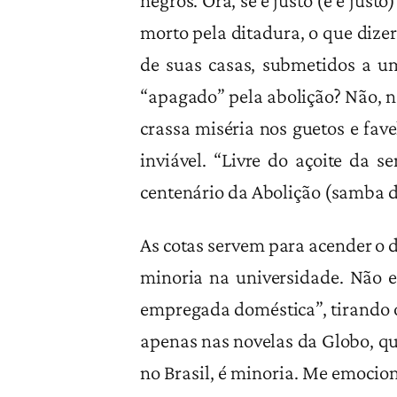
negros. Ora, se é justo (e é jus
morto pela ditadura, o que dize
de suas casas, submetidos a u
“apagado” pela abolição? Não, n
crassa miséria nos guetos e fave
inviável. “Livre do açoite da 
centenário da Abolição (samba de
As cotas servem para acender o d
minoria na universidade. Não 
empregada doméstica”, tirando 
apenas nas novelas da Globo, qu
no Brasil, é minoria. Me emocio