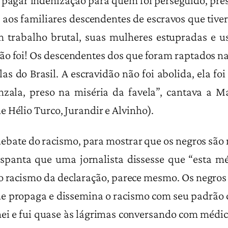
to) pagar indenização para quem foi perseguido, pre
r aos familiares descendentes de escravos que tive
m trabalho brutal, suas mulheres estupradas e
ão foi! Os descendentes dos que foram raptados n
las do Brasil. A escravidão não foi abolida, ela f
senzala, preso na miséria da favela”, cantava a
 Hélio Turco, Jurandir e Alvinho).
ebate do racismo, para mostrar que os negros são 
espanta que uma jornalista dissesse que “esta 
o racismo da declaração, parece mesmo. Os negro
e propaga e dissemina o racismo com seu padrão 
nei e fui quase às lágrimas conversando com médic