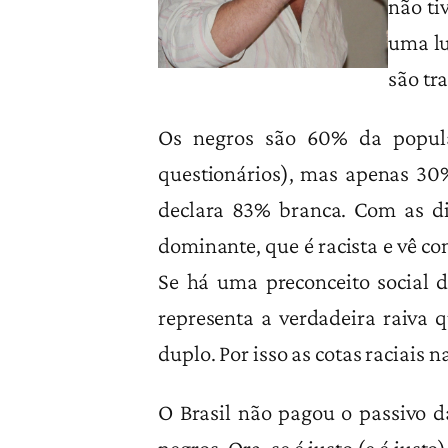
não ti
uma lu
são tr
Os negros são 60% da popula
questionários), mas apenas 30% 
declara 83% branca. Com as di
dominante, que é racista e vê com
Se há uma preconceito social d
representa a verdadeira raiva q
duplo. Por isso as cotas raciais 
O Brasil não pagou o passivo d