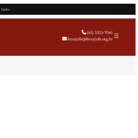
a União
(61) 3323-7061
fenajufe@fenajufe.org.br