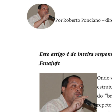
Por Roberto Ponciano – dire
Este artigo é de inteira respo
Fenajufe
Onde v
estrut
do “br
repete