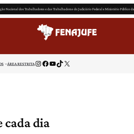
ção Nacional dos Trabalhadores e das Trabalhadoras do Judiciário Federal e Ministério Público d
Instagram
Facebook
Youtube
TikTok
X
OS
ÁREA RESTRITA
 cada dia