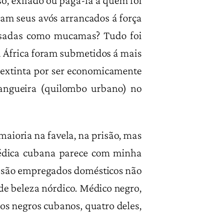
so, exilado ou pagá-la a quem foi
ram seus avós arrancados á força
 usadas como mucamas? Tudo foi
a África foram submetidos á mais
oi extinta por ser economicamente
 Mangueira (quilombo urbano) no
maioria na favela, na prisão, mas
médica cubana parece com minha
s são empregados domésticos não
de beleza nórdico. Médico negro,
os negros cubanos, quatro deles,