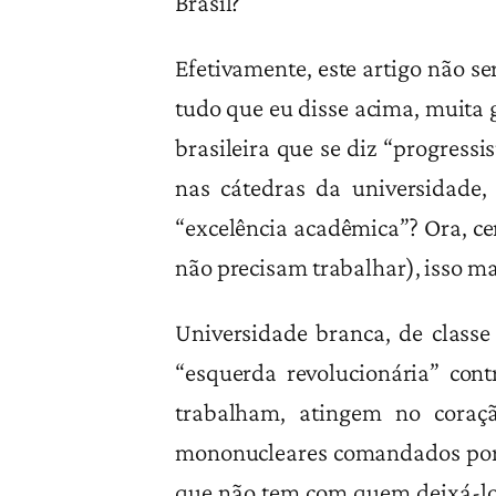
Brasil?
Efetivamente, este artigo não se
tudo que eu disse acima, muita 
brasileira que se diz “progress
nas cátedras da universidade,
“excelência acadêmica”? Ora, ce
não precisam trabalhar), isso m
Universidade branca, de class
“esquerda revolucionária” con
trabalham, atingem no coraç
mononucleares comandados por mu
que não tem com quem deixá-los