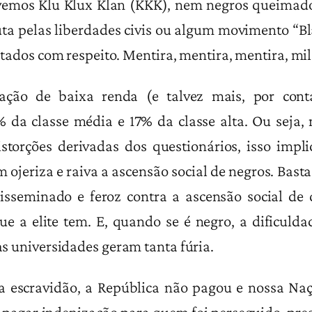
vemos Klu Klux Klan (KKK), nem negros queimado
ta pelas liberdades civis ou algum movimento “Blac
atados com respeito. Mentira, mentira, mentira, mil
ção de baixa renda (e talvez mais, por con
da classe média e 17% da classe alta. Ou seja, 
storções derivadas dos questionários, isso impl
 ojeriza e raiva a ascensão social de negros. Basta
isseminado e feroz contra a ascensão social de 
ue a elite tem. E, quando se é negro, a dificulda
nas universidades geram tanta fúria.
a escravidão, a República não pagou e nossa Na