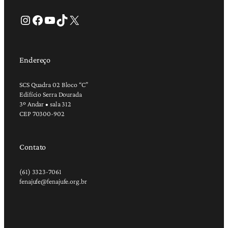
Instagram
Facebook
Youtube
TikTok
X
Endereço
SCS Quadra 02 Bloco “C”
Edifício Serra Dourada
3º Andar • sala 312
CEP 70300-902
Contato
(61) 3323-7061
fenajufe@fenajufe.org.br