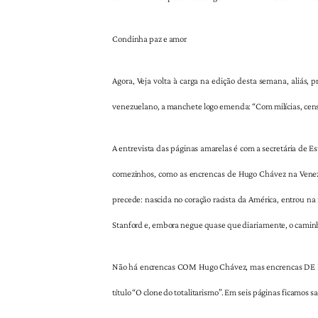
Condinha paz e amor
Agora, Veja volta à carga na edição desta semana, aliás,
venezuelano, a manchete logo emenda: “Com milícias, cens
A entrevista das páginas amarelas é com a secretária de 
comezinhos, como as encrencas de Hugo Chávez na Venezue
precede: nascida no coração racista da América, entrou na 
Stanford e, embora negue quase que diariamente, o caminh
Não há encrencas COM Hugo Chávez, mas encrencas DE Hugo
título “O clone do totalitarismo”. Em seis páginas ficamos 