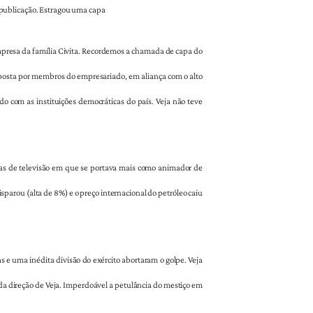
 publicação. Estragou uma capa
mpresa da família Civita. Recordemos a chamada de capa do
omposta por membros do empresariado, em aliança com o alto
o com as instituições democráticas do país. Veja não teve
mas de televisão em que se portava mais como animador de
parou (alta de 8%) e o preço internacional do petróleo caiu
 e uma inédita divisão do exército abortaram o golpe. Veja
 da direção de Veja. Imperdoável a petulância do mestiço em