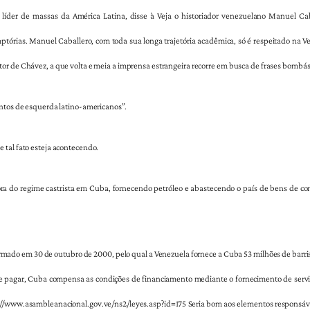
líder de massas da América Latina, disse à Veja o historiador venezuelano Manuel Cab
ptórias. Manuel Caballero, com toda sua longa trajetória acadêmica, só é respeitado na Ve
or de Chávez, a que volta e meia a imprensa estrangeira recorre em busca de frases bombás
entos de esquerda latino-americanos”.
 tal fato esteja acontecendo.
ra do regime castrista em Cuba, fornecendo petróleo e abastecendo o país de bens de co
rmado em 30 de outubro de 2000, pelo qual a Venezuela fornece a Cuba 53 milhões de barris
de pagar, Cuba compensa as condições de financiamento mediante o fornecimento de serviç
ttp://www.asambleanacional.gov.ve/ns2/leyes.asp?id=175 Seria bom aos elementos responsáv