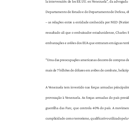
la intervención de los EE.UU. en Venezuela”, da advogad
Departamento de Estado e do Departamento de Defesa, obti
– as relações entre a entidade conhecida por NED (Natio
ressaltado ali que o embaixador estadunidense, Charles Sh
embarcações e aviões dos EUA que entraram em águas territ
“Uma das preocupações americanas decorre de compras de 
mais de 7 bilhões de dólares em aviões de combate, helicópt
A Venezuela tem investido nas forças armadas principalm
provocação à Venezuela. As forças armadas do país presid
guerrilha das Farc, que controla 40% do país. A movimenta
cumplicidade com o terrorismo, qualificativo utilizado pela 