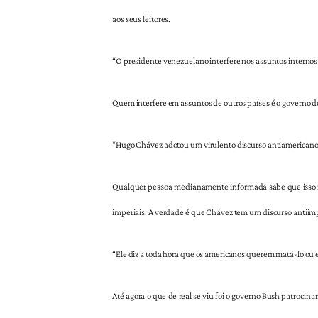
aos seus leitores.
“O presidente venezuelano interfere nos assuntos internos 
Quem interfere em assuntos de outros países é o governo do
“Hugo Chávez adotou um virulento discurso antiamericano
Qualquer pessoa medianamente informada sabe que isso nã
imperiais. A verdade é que Chávez tem um discurso antiimp
“Ele diz a toda hora que os americanos querem matá-lo ou es
Até agora o que de real se viu foi o governo Bush patroci