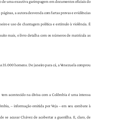
ado de uma exautiva garimpagem em documentos oficiais do
páginas, a autora desvenda com fartas provas e evidências
ro e uso de chantagem política e estímulo à violência. É
muito mais, o livro detalha com os números de matrícula as
s 35.000 homens. De janeiro para cá, a Venezuela comprou
ue tem acontecido na divisa com a Colômbia é uma intensa
olômbia, – informação omitida por Veja – em seu combate à
de se acusar Chávez de acobertar a guerrilha. E, claro, de