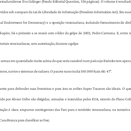
a estadunidense Eva Golinger (Fondo Editorial Question, 336 páginas). O volume é result
dos sob o amparo da Lei de Liberdade de Informação (Freedom Information Act). Em suas 
nal Endowment for Democracy) e a oposição venezuelana, incluindo fornecimento de dinhei
apiro, foi o primeiro a se reunir com o líder do golpe de 2002, Pedro Carmona. E, entre 
oriais venezuelanas, sem autorização, durante o golpe.
armas em quantidade muito acima do que seria razoável num país cujo Exército tem apena
eros, navios e sistemas de radares. O pacote russo inclui 100.000 fuzis AK-47”.
ente para defender suas fronteiras e para isso os aviões Super Tucanos são ideais. O q
ido por Alvaro Uribe são dirigidas, armadas e instruídas pelos EUA, através do Plano C
ção é clara: empurrar contingentes das Farc para o território venezuelano, na tentativa 
Casa Branca para classificar as Farc.