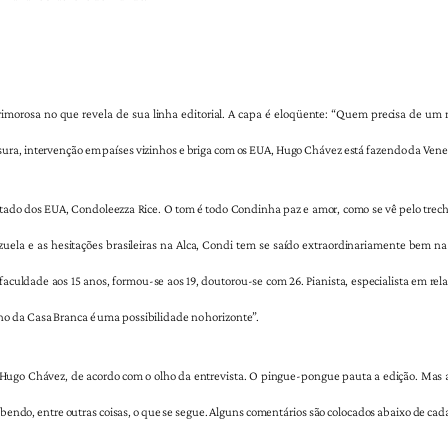
 primorosa no que revela de sua linha editorial. A capa é eloqüente: “Quem precisa de um
ura, intervenção em países vizinhos e briga com os EUA, Hugo Chávez está fazendo da Ven
Estado dos EUA, Condoleezza Rice. O tom é todo Condinha paz e amor, como se vê pelo tre
la e as hesitações brasileiras na Alca, Condi tem se saído extraordinariamente bem na 
faculdade aos 15 anos, formou-se aos 19, doutorou-se com 26. Pianista, especialista em rela
o da Casa Branca é uma possibilidade no horizonte”.
 Chávez, de acordo com o olho da entrevista. O pingue-pongue pauta a edição. Mas a gra
sabendo, entre outras coisas, o que se segue. Alguns comentários são colocados abaixo de cad