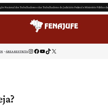
ção Nacional dos Trabalhadores e das Trabalhadoras do Judiciário Federal e Ministério Público d
Instagram
Facebook
Youtube
TikTok
X
OS
ÁREA RESTRITA
eja?