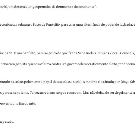
nos 90, um dos mais longos períodos de democracia do continente”.
 e econômicas selaram o Pacto de Puntofijo, para criar uma alternância de poder de fachad
ior parte. É um panfleto, bem ao gosto do que faz na Venezuela a imprensa local. Como ela
 do novo coro golpista que se avoluma contra um governo democraticamente eleito, tendo como
mando as coisas pelo nome é papel de sua classe social. A matéria é assinada por Diogo Sch
e, parece ser o lema. Talvez acreditem no que escrevam. Mas não deixa de ser deprimente a
 proventos no fim do mês.
ga pesado.