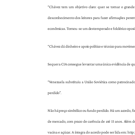
“Chávez tem um objetivo claro: quer se tornar o grande 
desconhecimento dos leitores para fazer afirmações perem
econômicas. Tornou-se um destemperado e folclórico oposit
“Chávez dá dinheiro e apoio político e técnico para movim
Sequer a CIA consegue levantar uma única evidência de que
“Venezuela substituiu a União Soviética como patrocinado
perdido”.
Não há preço simbólico ou fundo perdido. Há um acordo, fi
de mercado, com prazo de carência de até 15 anos. Além 
vacina e açúcar. A íntegra do acordo pode ser lida em: h