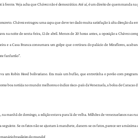
 à frente. Veja acha que Chávez não é democrático. Até aí, é um direito de quem manda na
concreto. Chávez estragou uma capa que deve ter dado muita satisfação à alta direção da e
hava na noite de sexta-feira, 12 de abril. Menos de 20 horas antes, a oposição a Chávez c
eira e a Casa Branca consumara um golpe que o retirara do palácio de Miraflores, acaband
e fanfarrão”.
rava um Robin Hood bolivariano. Era mais um bufão, que entretinha o povão com progra
omo boa notícia no mundo: melhorou o índice risco-país da Venezuela, a bolsa de Caracas dis
 na manhã de domingo, a edição estava para lá de velha. Milhões de venezuelanos nas ruas
a seguinte. Se os fatos não se ajustam à manchete, danem-se os fatos, parece ser a máxima
emanário brasileiro do mundo!