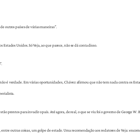
de outros países de várias maneiras”.
s Estados Unidos. Só Veja, ao que parece, não se dá conta disso.
”.
o é verdade. Em várias oportunidades, Chávez afirmou que não tem nada contra os Estado
erialista.
tão prontos para invadir o país. Até agora, de real, o que se viu foi o governo de George W. 
nar, entre outras coisas, um golpe de estado. Uma recomendação aos redatores de Veja: enc