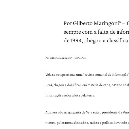
Por Gilberto Maringoni* – 
sempre com a falta de info
de 1994, chegou a classific
Por Gilberto Maringoni* – 02/05/05
Veja se autoproclama uma “revista semanal de informação”.
1994, chegou a classificar, em matéria de capa, o Plano Re
informações sobre a luta pela terra.
Atravessado na garganta de Veja está o presidente da Ven
nomes, pelos nomes! classista, racista e político devotad