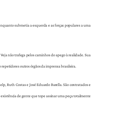
a, enquanto submetia a esquerda e as forças populares a uma
, Veja não trafega pelos caminhos do apego à realidade. Sua
 repetidores outros órgãos da imprensa brasileira.
elp, Ruth Costas e José Eduardo Barella. São contratados e
 existência de gente que tope assinar uma peça totalmente