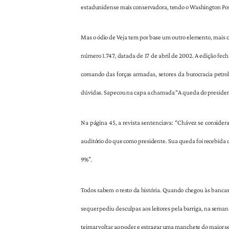
estadunidense mais conservadora, tendo o Washington Post
Mas o ódio de Veja tem por base um outro elemento, mais 
número 1.747, datada de 17 de abril de 2002. A edição fec
comando das forças armadas, setores da burocracia petrol
dúvidas. Sapecou na capa a chamada “A queda do president
Na página 45, a revista sentenciava: “Chávez se conside
auditório do que como presidente. Sua queda foi recebida c
9%”.
Todos sabem o resto da história. Quando chegou às bancas,
sequer pediu desculpas aos leitores pela barriga, na seman
teimar voltar ao poder e estragar uma manchete do maior s