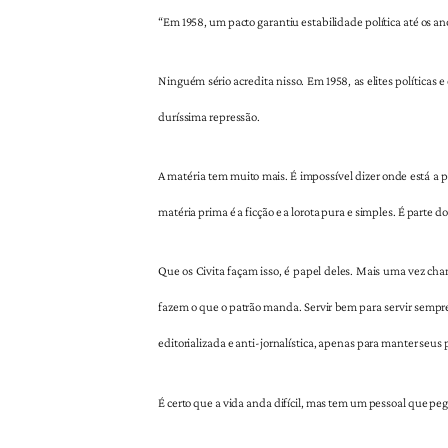
“Em 1958, um pacto garantiu estabilidade política até os a
Ninguém sério acredita nisso. Em 1958, as elites políticas
duríssima repressão.
A matéria tem muito mais. É impossível dizer onde está a p
matéria prima é a ficção e a lorota pura e simples. É parte
Que os Civita façam isso, é papel deles. Mais uma vez cha
fazem o que o patrão manda. Servir bem para servir sempr
editorializada e anti-jornalística, apenas para manter seus
É certo que a vida anda difícil, mas tem um pessoal que pe