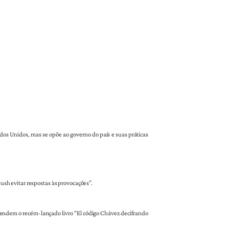
s Unidos, mas se opõe ao governo do país e suas práticas
Bush evitar respostas às provocações”.
omendem o recém-lançado livro “El código Chávez decifrando