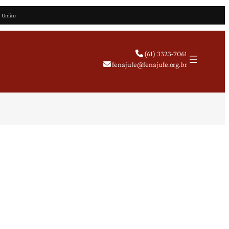
a União
(61) 3323-7061
fenajufe@fenajufe.org.br