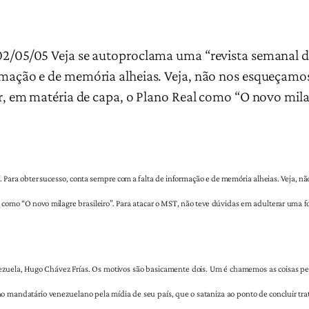
02/05/05 Veja se autoproclama uma “revista semanal d
rmação e de memória alheias. Veja, não nos esqueçamo
ar, em matéria de capa, o Plano Real como “O novo mila
 Para obter sucesso, conta sempre com a falta de informação e de memória alheias. Veja, n
al como “O novo milagre brasileiro”. Para atacar o MST, não teve dúvidas em adulterar uma fo
ezuela, Hugo Chávez Frías. Os motivos são basicamente dois. Um é chamemos as coisas pe
o ao mandatário venezuelano pela mídia de seu país, que o sataniza ao ponto de concluir tr