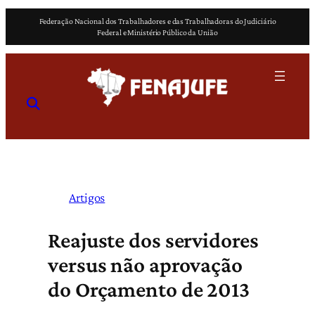
Pular
Federação Nacional dos Trabalhadores e das Trabalhadoras do Judiciário
para
Federal e Ministério Público da União
o
conteúdo
Artigos
Reajuste dos servidores
versus não aprovação
do Orçamento de 2013