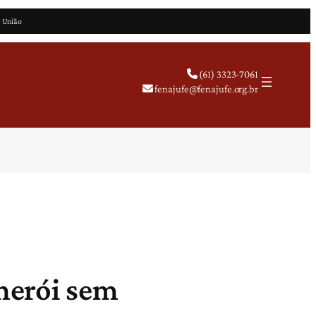
a União
(61) 3323-7061
fenajufe@fenajufe.org.br
 herói sem