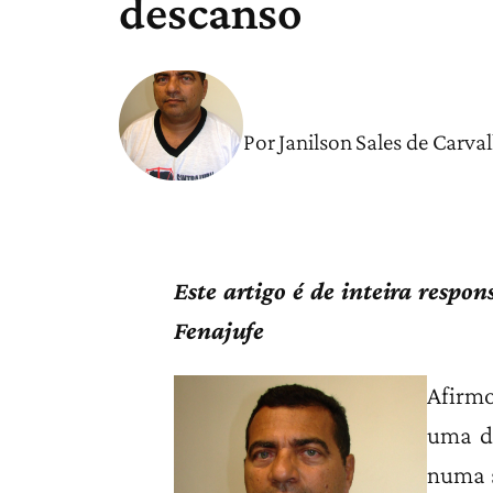
descanso
Por Janilson Sales de Carva
Este artigo é de inteira respo
Fenajufe
Afirmo
uma d
numa s