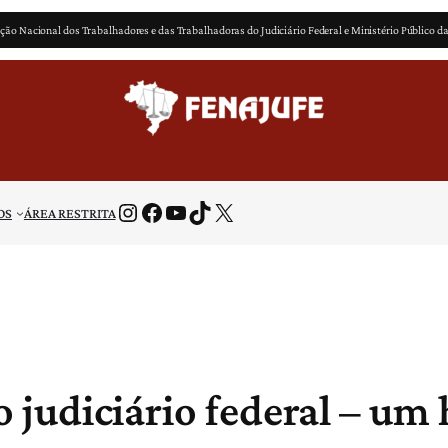
ção Nacional dos Trabalhadores e das Trabalhadoras do Judiciário Federal e Ministério Público d
Instagram
Facebook
Youtube
TikTok
X
OS
ÁREA RESTRITA
o judiciário federal – um