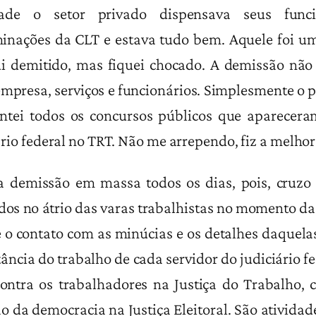
idade o setor privado dispensava seus func
inações da CLT e estava tudo bem. Aquele foi um
i demitido, mas fiquei chocado. A demissão não
empresa, serviços e funcionários. Simplesmente o p
entei todos os concursos públicos que aparecera
ário federal no TRT. Não me arrependo, fiz a melhor
 demissão em massa todos os dias, pois, cruzo
dos no átrio das varas trabalhistas no momento da
 o contato com as minúcias e os detalhes daquel
ncia do trabalho de cada servidor do judiciário fe
 contra os trabalhadores na Justiça do Trabalho, 
ção da democracia na Justiça Eleitoral. São ativi