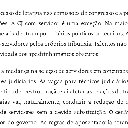
esso de letargia nas comissões do congresso e a p
s. A CJ com servidor é uma exceção. Na maior
e ali adentram por critérios políticos ou técnicos.
ervidores pelos próprios tribunais. Talentos não f
etividade dos apadrinhamentos obscuros.
udança na seleção de servidores em concursos. 
es judiciários. As vagas para técnicos judiciári
 tipo de reestruturação vai afetar as relações de t
ias vai, naturalmente, conduzir a redução de q
de servidores sem a devida substituição. O cen
vor do governo. As regras de aposentadoria fora