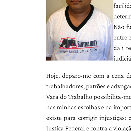
facil
determ
Não fu
entre 
dali t
judici
Hoje, deparo-me com a cena da
trabalhadores, patrões e advoga
Vara do Trabalho possibilita-me
nas minhas escolhas e na importâ
existe para corrigir injustiças:
Justiça Federal e contra a viola