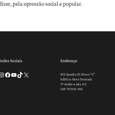
izer, pela opressão social e popular.
Redes Sociais
Endereço
tagram
Facebook
Youtube
TikTok
X
SCS Quadra 02 Bloco “C”
Edifício Serra Dourada
3º Andar • sala 312
CEP 70300-902