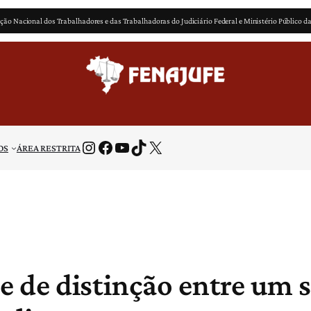
ção Nacional dos Trabalhadores e das Trabalhadoras do Judiciário Federal e Ministério Público d
Instagram
Facebook
Youtube
TikTok
X
OS
ÁREA RESTRITA
e de distinção entre um s