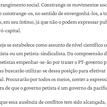
strangimento social. Constrange os movimentos socia
constrange-os, no sentido de envergonhá-los, a t
is, em seu íntimo, já que não o podem expressar p
ó-capital.
je se estabelece como assunto de nível científico
etista ou um petista-sindicalista. Da compreensão 
-petistas empenhar-se-ão por trazer o PT-governo p
stas buscarão utilizar-se dessa posição para efetiva
l. Procurarão por todos os meios, conter a expres
ura de que o governo petista é um governo da pacifi
ue essa ausência de conflitos tem sido alcançada, 