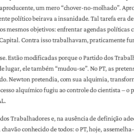
traproducente, um mero “chover-no-molhado”. Apr
nte político beirava a insanidade. Tal tarefa era d
 os mesmos objetivos: enfrentar agendas políticas 
Capital. Contra isso trabalhavam, praticamente fund
-se. Estão modificadas porque o Partido dos Traba
 de lugar, ele também “mudou-se”. No PT, as prete
do. Newton pretendia, com sua alquimia, transform
esso alquímico fugiu ao controle do cientista – o p
L.
 dos Trabalhadores e, na ausência de definição ad
m chavão conhecido de todos: o PT, hoje, assemelha